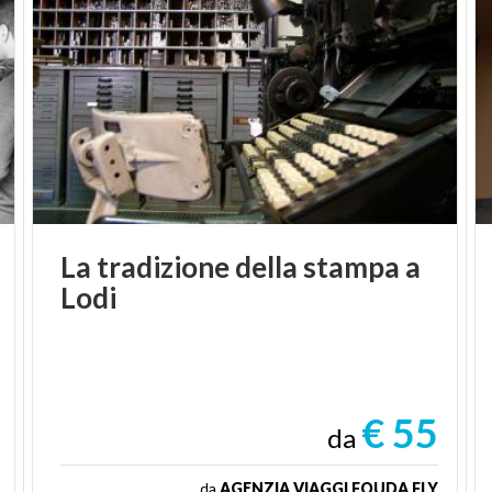
La
tradizione
della
stampa
a
Lodi
€ 55
da
da
AGENZIA VIAGGI FOUDA FLY