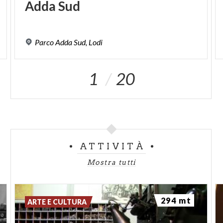
Adda
Sud
1
Parco
Adda
Sud,
Lodi
1
20
ATTIVITÀ
Mostra tutti
294 mt
ARTE E CULTURA