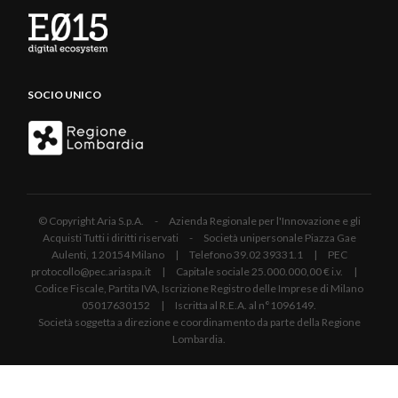
SOCIO UNICO
© Copyright Aria S.p.A. - Azienda Regionale per l'Innovazione e gli
Acquisti Tutti i diritti riservati - Società unipersonale Piazza Gae
Aulenti, 1 20154 Milano | Telefono 39.02 39331.1 | PEC
protocollo@pec.ariaspa.it | Capitale sociale 25.000.000,00 € i.v. |
Codice Fiscale, Partita IVA, Iscrizione Registro delle Imprese di Milano
05017630152 | Iscritta al R.E.A. al n°1096149.
Società soggetta a direzione e coordinamento da parte della Regione
Lombardia.