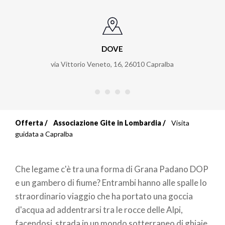
DOVE
via Vittorio Veneto, 16
,
26010
Capralba
Offerta
Associazione Gite in Lombardia
Visita
Briciole
guidata a Capralba
di
Che legame c'è tra una forma di Grana Padano DOP
pane
e un gambero di fiume? Entrambi hanno alle spalle lo
straordinario viaggio che ha portato una goccia
d'acqua ad addentrarsi tra le rocce delle Alpi,
facendosi strada in un mondo sotterraneo di ghiaie