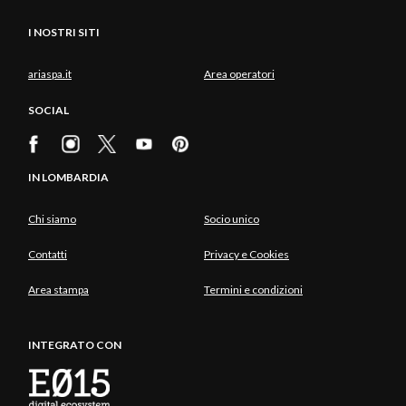
I NOSTRI SITI
ariaspa.it
Area operatori
SOCIAL
IN LOMBARDIA
Chi siamo
Socio unico
Contatti
Privacy e Cookies
Area stampa
Termini e condizioni
INTEGRATO CON