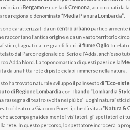
provincia di
Bergamo
e quella di
Cremona
, accomunati dalla
ll’area regionale denominata
“Media Pianura Lombarda”
.
 sono caratterizzati da un
centro urbano
particolarmente
ne raccontano l’antica origine e da un vasto territorio circo
listico, bagnati da tre grandi fiumi: il
fiume Oglio
tutelato 
telato dal Parco regionale del Serio e l’Adda, anch’esso tute
arco Adda Nord. La toponomastica di questi paesi della
Med
ita da una fitta rete di piste ciclabili immerse nella natura.
to ha trovato naturale sviluppo il palinsesto di
“Eco-siste
buto di Regione Lombardia
con il
bando "Lombardia Styl
 rassegna di teatro svolta nei più bei luoghi naturalistici 
eatro ideato da Giacomo Poretti, che dà vita a
“Natura & C
che accompagna idealmente i visitatori, gli spettatori e i tur
alla rete. In questo percorso, lo spettatore incrocerà la 