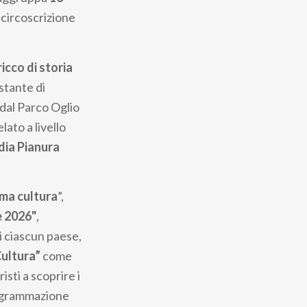
 circoscrizione
ricco di storia
stante di
dal Parco Oglio
lato a livello
ia Pianura
ma cultura
”,
e 2026"
,
di ciascun paese,
ultura”
come
isti a scoprire i
programmazione