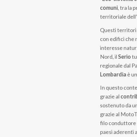
pane
comuni
, tra la 
territoriale de
Questi territori
con edifici che 
interesse natura
Nord, il
Serio
tu
regionale dal P
Lombardia
è un
In questo contes
grazie al
contri
sostenuto da una
grazie al MotoT
filo conduttore 
paesi aderenti 