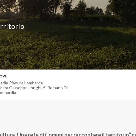
rritorio
OVE
edia Pianura Lombarda
iazza Giuseppe Longhi, 5
,
Romano Di
ombardia
ltura. Una rete di Comuni per raccontare il territorio”
r