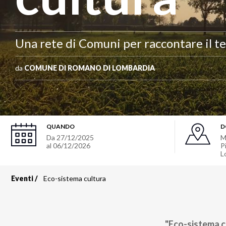
Una rete di Comuni per raccontare il te
da
COMUNE DI ROMANO DI LOMBARDIA
QUANDO
D
Da
27/12/2025
M
al
06/12/2026
P
L
Eventi
Eco-sistema cultura
Briciole
di
"Eco-sistema cu