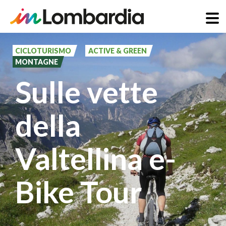
Salta
al
CICLOTURISMO
ACTIVE & GREEN
MONTAGNE
contenuto
Sulle vette
principale
della
Valtellina e-
Bike Tour