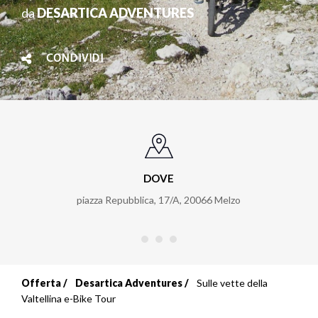
da
DESARTICA ADVENTURES
CONDIVIDI
DOVE
piazza Repubblica, 17/A
,
20066
Melzo
Offerta
Desartica Adventures
Sulle vette della
Briciole
Valtellina e-Bike Tour