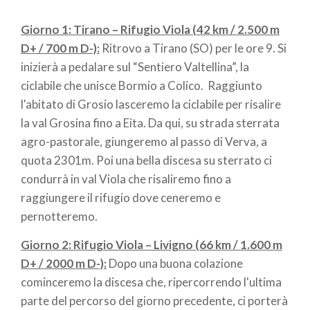
di
Giorno 1: Tirano – Rifugio Viola (42 km / 2.500 m
pane
D+ / 700 m D-):
Ritrovo a Tirano (SO) per le ore 9. Si
inizierà a pedalare sul “Sentiero Valtellina”, la
ciclabile che unisce Bormio a Colico.
Raggiunto
l'abitato di Grosio lasceremo la ciclabile per risalire
la val Grosina fino a Eita. Da qui, su strada sterrata
agro-pastorale, giungeremo al passo di Verva, a
quota 2301m. Poi una bella discesa su sterrato ci
condurrà in val Viola che risaliremo fino a
raggiungere il rifugio dove ceneremo e
pernotteremo.
Giorno 2: Rifugio Viola – Livigno (66 km / 1.600 m
D+ / 2000 m D-):
Dopo una buona colazione
cominceremo la discesa che, ripercorrendo l'ultima
parte del percorso del giorno precedente, ci porterà