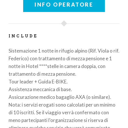
piccola salita il passo del Bernina e una lunga discesa
INFO OPERATORE
ci porterà di nuovo in Italia, a Tirano, dove si
concluderà il tour.
INCLUDE
QUOTE INDIVIDUALI DI PARTECIPAZIONE
Sistemazione 1 notte in rifugio alpino (Rif. Viola o rif.
A persona € 380
Federico) con trattamento di mezza pensione e 1
notte in Hotel ****stelle in camera doppia, con
Supplemento camera singola: € 90
trattamento di mezza pensione.
Noleggio bici – da quotare a parte in funzione della
Tour leader + Guida E-BIKE.
tipologia e modello scelto.
Assistenza meccanica di base.
Assicurazione medico bagaglio AXA (o similare).
Parti da solo
? Possibilità di abbinamento in camera
Nota: i servizi erogati sono calcolati per un minimo
doppia, se richiesto e salvo disponibilità.
di 10 iscritti. Se il viaggio verrà confermato con
meno partecipanti l'organizzazione si riserva di
eliminare qualche servizio che verrà comunicato