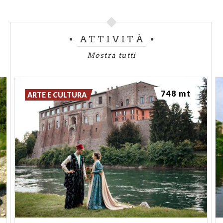
IMMACOLATA E SAN ZENO:
questa chiesa è
considerata il Duomo della città di Cassano D’Adda.
Le prime testimonianze della sua esistenza le
ATTIVITÀ
abbiamo da una nota ecclesiastica del 1385. Dopo
quella data la struttura subì nei secoli molteplici
Mostra tutti
ristrutturazioni fino all’ultima che avvenne tra il
1936 e il 1942. La facciata è divisa in due registri: su
748 mt
quello inferiore troviamo le statue dei santi Zenone
ARTE E CULTURA
e Carlo mentre su quello superiore le sante Eurosia e
Maria Maddalena. In cima troviamo la statua della
Santa Maria Immacolata. L’interno della chiesa è
formato da un'unica navata contornata da opere ed
affreschi di pregio.
CHIESA DI SAN DIONIGI:
è difficile datare questa
chiesa, ma le prime testimonianze sì hanno nel 1615.
Fa parte oggi dei beni protetti dal FAI (Fondo