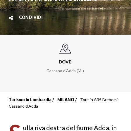
CONDIVIDI
DOVE
Cassano d'Adda (MI)
Turismo in Lombardia
MILANO
Tour in A35 Brebemi:
Briciole
Cassano d'Adda
di
pane
ulla riva destra del fiume Adda, in