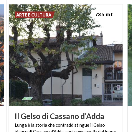
che nel 1781 decise di rilevare il palazzo barocco dei
marchesi D’Adda e di incaricare il celebre architetto
735 mt
ARTE E CULTURA
Giuseppe Piermarini (autore di molti capolavori tra
cui La Scala di Milano) di ristrutturare la villa in stile
neoclassico.
Oggi l’edificio si caratterizza per una mescolanza tra
lo stile barocco e lo stile neoclassico. Durante la
seconda guerra mondiale il palazzo fu lasciato in
stato di abbandono e con l’arrivo dei comandi
tedeschi fu inizialmente adibito a scuola e poi in
seguito diviso in appartamenti destinati ad autorità
locali incuranti del suo declino. Solo negli anni 80 fu
privatizzato e riportato ai suoi antichi splendori.
Oggi il palazzo è reso disponibile per cerimonie,
meeting, set cinematografici e congressi.
Il
Gelso
di
Cassano
d’Adda
Lunga è la storia che contraddistingue il Gelso
IL CASTELLO:
si pensa sia stato edificato intorno
bianco di Cassano d’Adda, così come quella del luogo