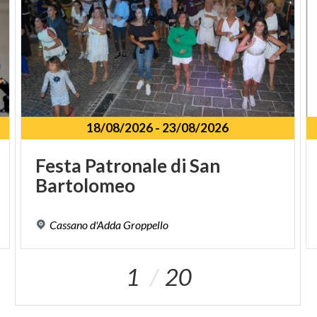
primo piano e nella cappella.
VILLA ROSALES BRAMBILLA:
è uno dei palazzi più
antichi e amati della città. La facciata, che è rivolta
verso il canale della Muzza, è la parte più bella
dell’edificio perché presenta decorazioni in stile
rococò. Al suo interno la casa fu interamente
18/08/2026
-
23/08/2026
affrescata dai fratelli Galliari. Di particolare
suggestione è il salone al primo piano che è
Festa
Patronale
di
San
decorato con motivi floreali, foglie e due paesaggi
Bartolomeo
marini ai lati della sala. Uno degli elementi che
valorizza maggiormente la struttura è il suo
Cassano
d'Adda
Groppello
giardino all’italiana suddiviso in quattro
terrazzamenti collegati tra loro da una maestosa
1
20
scalinata monumentale.
CAMPANILE E CHIESA DI SANTA MARIA