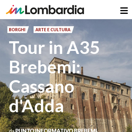
Salta
al
BORGHI
ARTE E CULTURA
contenuto
Tour in A35
principale
Brebemi:
Cassano
d'Adda
da
PUNTO INFORMATIVO BREBEMI