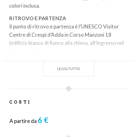
colori inclusa.
RITROVO E PARTENZA
Il punto di ritrovo e partenza è l’UNESCO Visitor
Centre di Crespi d’Adda in Corso Manzoni 18
(edificio bianco di fianco alla chiesa, all’ingresso nel
villaggio sulla sinistra).
PRENOTAZIONE
LEGGI TUTTO
CONSIGLIATA:
shop.visitcrespi.it
COSTI
6 €
A partire da