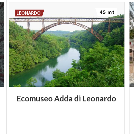
45 mt
LEONARDO
Ecomuseo
Adda
di
Leonardo