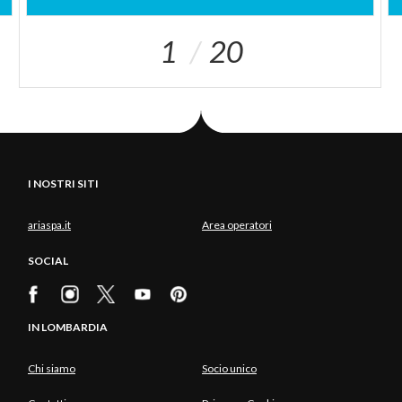
1
20
I NOSTRI SITI
ariaspa.it
Area operatori
SOCIAL
IN LOMBARDIA
Chi siamo
Socio unico