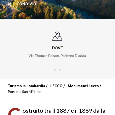
CONDIVIDI
DOVE
Via Thomas Edison
,
Paderno D'adda
Turismo in Lombardia
LECCO
Monumenti Lecco
Briciole
Ponte di San Michele
di
C
pane
ostruito tra il 1887 e il 1889 dalla