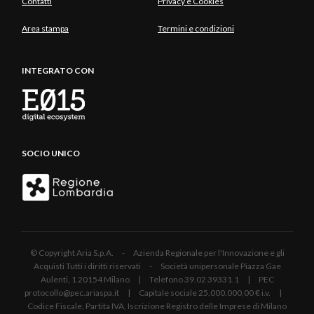
Contatti
Privacy e Cookies
Area stampa
Termini e condizioni
INTEGRATO CON
SOCIO UNICO
© Copyright Aria S.p.A. - Azienda Regionale per l'Innovazione e gli
Acquisti Tutti i diritti riservati - Società unipersonale Piazza Gae
Aulenti, 1 20154 Milano | Telefono 39.02 39331.1 | PEC
protocollo@pec.ariaspa.it | Capitale sociale 25.000.000,00 € i.v. |
Codice Fiscale, Partita IVA, Iscrizione Registro delle Imprese di Milano