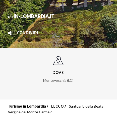
da
IN-LOMBARDIA.IT
CONDIVIDI
DOVE
Montevecchia (LC)
Turismo in Lombardia
LECCO
Santuario della Beata
Briciole
Vergine del Monte Carmelo