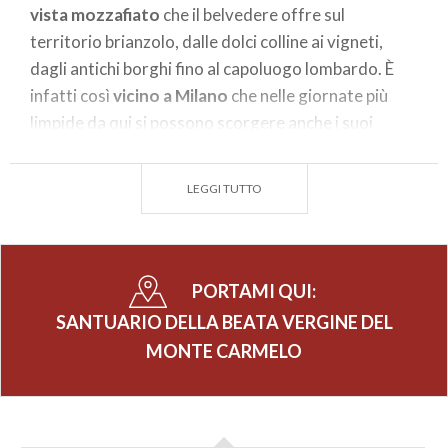
vista mozzafiato
che il belvedere offre sul
territorio brianzolo, dalle dolci colline ai vigneti,
dagli antichi borghi fino al capoluogo lombardo. È
infatti così
vicino a Milano
che nelle giornate più
limpide da qui si possono scorgere anche i suoi
maestosi grattacieli.
LEGGI TUTTO
PORTAMI QUI:
SANTUARIO DELLA BEATA VERGINE DEL
MONTE CARMELO