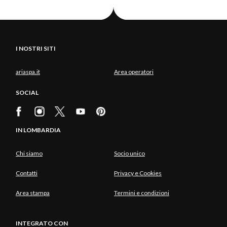
I NOSTRI SITI
ariaspa.it
Area operatori
SOCIAL
IN LOMBARDIA
Chi siamo
Socio unico
Contatti
Privacy e Cookies
Area stampa
Termini e condizioni
INTEGRATO CON