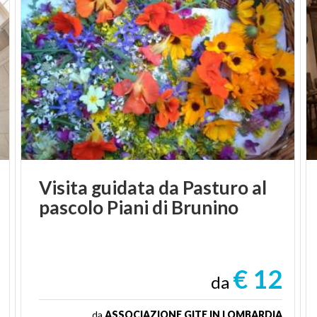
Visita
guidata
da
Pasturo
al
pascolo
Piani
di
Brunino
€ 12
da
da
ASSOCIAZIONE GITE IN LOMBARDIA