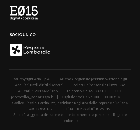
SOCIO UNICO
© Copyright Aria S.p.A. - Azienda Regionale per l'Innovazione e gli
Acquisti Tutti i diritti riservati - Società unipersonale Piazza Gae
Aulenti, 1 20154 Milano | Telefono 39.02 39331.1 | PEC
protocollo@pec.ariaspa.it | Capitale sociale 25.000.000,00 € i.v. |
Codice Fiscale, Partita IVA, Iscrizione Registro delle Imprese di Milano
05017630152 | Iscritta al R.E.A. al n°1096149.
Società soggetta a direzione e coordinamento da parte della Regione
Lombardia.