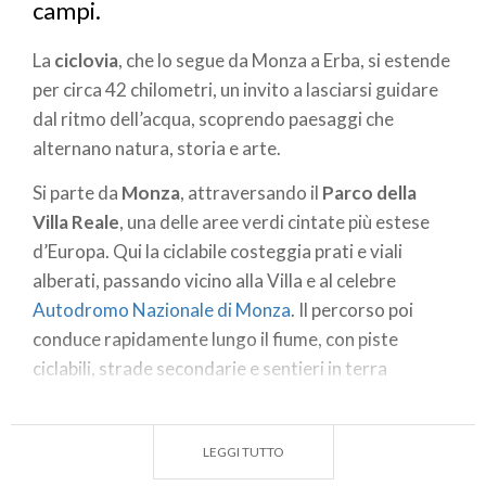
campi.
La
ciclovia
, che lo segue da Monza a Erba, si estende
per circa 42 chilometri, un invito a lasciarsi guidare
dal ritmo dell’acqua, scoprendo paesaggi che
alternano natura, storia e arte.
Si parte da
Monza
, attraversando il
Parco della
Villa Reale
, una delle aree verdi cintate più estese
d’Europa. Qui la ciclabile costeggia prati e viali
alberati, passando vicino alla Villa e al celebre
Autodromo Nazionale di Monza
. Il percorso poi
conduce rapidamente lungo il fiume, con piste
ciclabili, strade secondarie e sentieri in terra
battuta. Tra Biassono e Lesmo, il Lambro scorre
placido tra campi e boschi, punteggiato da piccoli
LEGGI TUTTO
ponti.