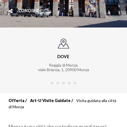
CONDIVIDI
DOVE
Reggia di Monza
viale Brianza, 1
,
20900
Monza
Offerta
Art-U Visite Guidate
Visita guidata alla città
Briciole
di Monza
di
Monza è una città che custodisce grandi tesori: