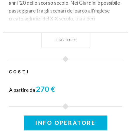
anni '20 dello scorso secolo. Nei Giardini è possibile
passeggiare tra gli scenari del parco all'inglese
creato agli inizi del XIX secolo, tra alberi
monumentali, il romantico laghetto e le strutture
del tempietto neoclassico e della torretta gotica.
LEGGI TUTTO
La visita è condotta da guide turistiche abilitate
dell'Associazione Culturale Art-U
COSTI
270 €
A partire da
INFO OPERATORE