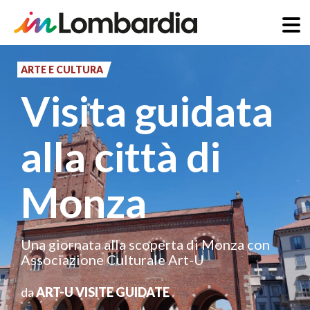
Salta
al
ARTE E CULTURA
contenuto
Visita guidata
principale
alla città di
Monza
Una giornata alla scoperta di Monza con
Associazione Culturale Art-U
da
ART-U VISITE GUIDATE