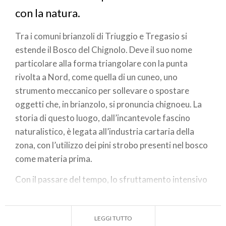
con la natura.
Tra i comuni brianzoli di Triuggio e Tregasio si
estende il Bosco del Chignolo. Deve il suo nome
particolare alla forma triangolare con la punta
rivolta a Nord, come quella di un cuneo, uno
strumento meccanico per sollevare o spostare
oggetti che, in brianzolo, si pronuncia chignoeu. La
storia di questo luogo, dall’incantevole fascino
naturalistico, è legata all’industria cartaria della
zona, con l’utilizzo dei pini strobo presenti nel bosco
come materia prima.
Con il passare del tempo, lo sfruttamento intensivo
dei pini rischiò di provocare la moria di tutti gli
esemplari, per questo l’amministrazione comunale
LEGGI TUTTO
intervenne per preservarne la bellezza. Oggi il