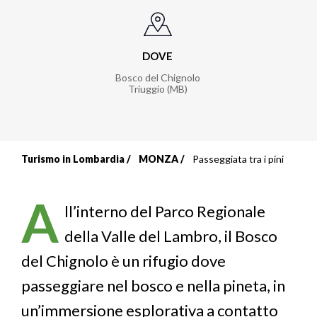
DOVE
Bosco del Chignolo
Triuggio (MB)
Turismo in Lombardia
MONZA
Passeggiata tra i pini
Briciole
di
A
ll’interno del Parco Regionale
pane
della Valle del Lambro, il Bosco
del Chignolo è un rifugio dove
passeggiare nel bosco e nella pineta, in
un’immersione esplorativa a contatto