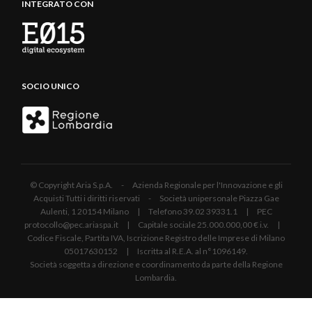
INTEGRATO CON
SOCIO UNICO
© Copyright Aria S.p.A. - Azienda Regionale per l'Innovazione e gli
Acquisti Tutti i diritti riservati - Società unipersonale Piazza Gae
Aulenti, 1 20154 Milano | Telefono 39.02 39331.1 | PEC
protocollo@pec.ariaspa.it | Capitale sociale 25.000.000,00 € i.v. |
Codice Fiscale, Partita IVA, Iscrizione Registro delle Imprese di Milano
05017630152 | Iscritta al R.E.A. al n°1096149.
Società soggetta a direzione e coordinamento da parte della Regione
Lombardia.