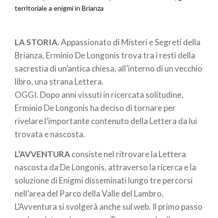
Briciole
territoriale a enigmi in Brianza
di
LA STORIA.
Appassionato di Misteri e Segreti della
pane
Brianza, Erminio De Longonis trova tra i resti della
sacrestia di un’antica chiesa, all’interno di un vecchio
libro, una strana Lettera.
OGGI. Dopo anni vissuti in ricercata solitudine,
Erminio De Longonis ha deciso di tornare per
rivelare l’importante contenuto della Lettera da lui
trovata e nascosta.
L’AVVENTURA
consiste nel ritrovare la Lettera
nascosta da De Longonis, attraverso la ricerca e la
soluzione di Enigmi disseminati lungo tre percorsi
nell’area del Parco della Valle del Lambro.
L’Avventura si svolgerà anche sul web. Il primo passo