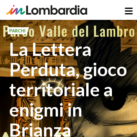
Salta
al
PARCHI
contenuto
La Lettera
principale
Perduta, gioco
territoriale a
enigmi in
Brianza