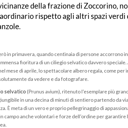
vicinanze della frazione di Zoccorino, non
raordinario rispetto agli altri spazi verdi
anzole.
rò in primavera, quando centinaia di persone accorrono in
’immensa fioritura di un ciliegio selvatico davvero speciale. A
el mese di aprile, lo spettacolare albero regala, come per 
assolutamente da vedere e da fotografare.
io selvatico
(Prunus avium), ritenuto l’esemplare più grande
iungibile in una decina di minuti di sentiero partendo da v
a. È meta di un vero e proprio pellegrinaggio di appassiona
n campo anche volontari e forze dell’ordine per garantire 
rea.