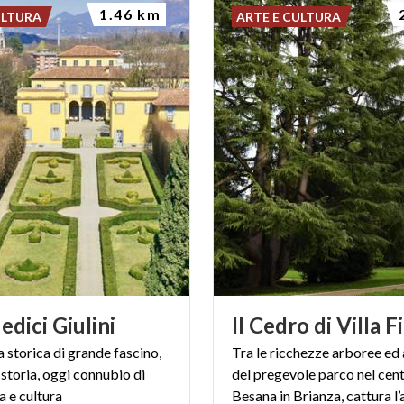
1.46 km
ULTURA
ARTE E CULTURA
edici
Giulini
Il
Cedro
di
Villa
Fi
 storica di grande fascino,
Tra le ricchezze arboree ed 
 storia, oggi connubio di
del pregevole parco nel cent
a e cultura