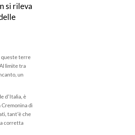
 si rileva
 delle
 queste terre
l limite tra
incanto, un
 d’Italia, è
ia Cremonina di
ti, tant’è che
la corretta