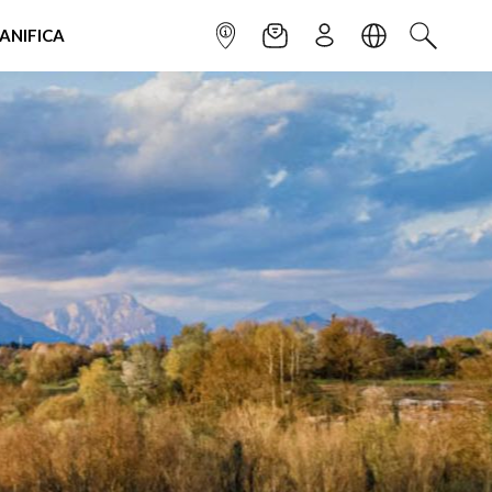
IANIFICA
INFOPOINT
NEWSLETTER
ISCRIVITI
LINGUA
CERCA