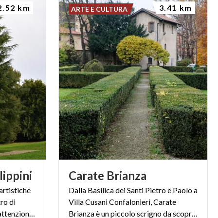
2.52 km
3.41 km
ARTE E CULTURA
lippini
Carate
Brianza
artistiche
Dalla Basilica dei Santi Pietro e Paolo a
ro di
Villa Cusani Confalonieri, Carate
Besana in Brianza, cattura l’attenzione un maestoso cedro.
Brianza è un piccolo scrigno da scoprire.