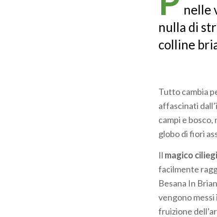
P
nelle 
nulla di st
colline bri
Tutto cambia pe
affascinati dall
campi e bosco, n
globo di fiori 
Il
magico cilieg
facilmente ragg
Besana In Brianz
vengono messi i
fruizione dell’a