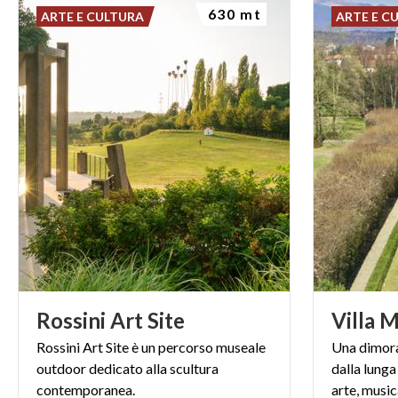
630 mt
ARTE E CULTURA
ARTE E C
Rossini
Art
Site
Villa
M
Rossini Art Site è un percorso museale
Una dimora
outdoor dedicato alla scultura
dalla lunga
contemporanea.
arte, music