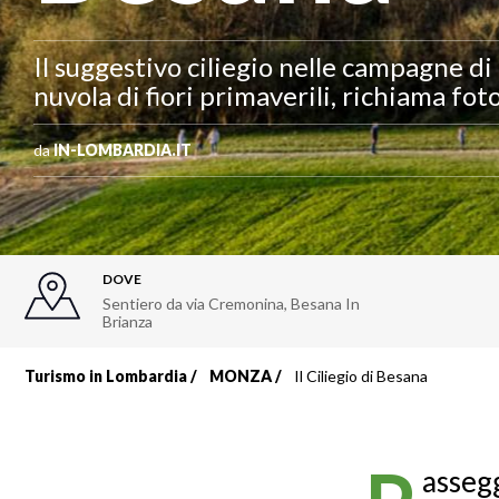
Il suggestivo ciliegio nelle campagne di
nuvola di fiori primaverili, richiama foto
da
IN-LOMBARDIA.IT
DOVE
Sentiero da via Cremonina
,
Besana In
Brianza
Turismo in Lombardia
MONZA
Il Ciliegio di Besana
Briciole
di
assegg
pane