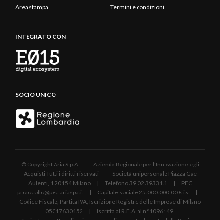
Area stampa
Termini e condizioni
INTEGRATO CON
SOCIO UNICO
© Copyright Aria S.p.A. - Azienda Regionale per l'Innovazione e gli
Acquisti Tutti i diritti riservati - Società unipersonale Piazza Gae
Aulenti, 1 20154 Milano | Telefono 39.02 39331.1 | PEC
protocollo@pec.ariaspa.it | Capitale sociale 25.000.000,00 € i.v. |
Codice Fiscale, Partita IVA, Iscrizione Registro delle Imprese di Milano
05017630152 | Iscritta al R.E.A. al n°1096149.