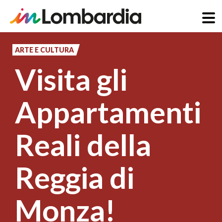
Salta
al
ARTE E CULTURA
contenuto
Visita gli
principale
Appartamenti
Reali della
Reggia di
Monza!