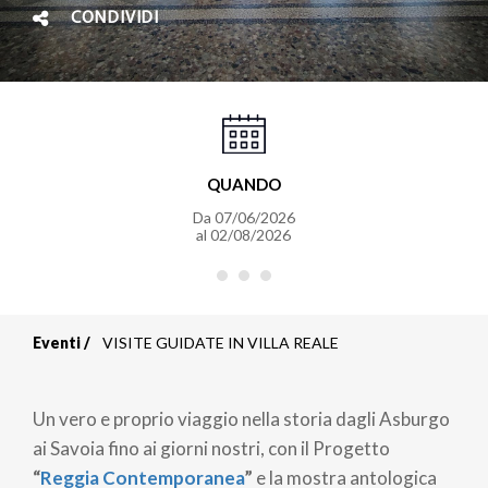
CONDIVIDI
QUANDO
Da
07/06/2026
al
02/08/2026
Eventi
VISITE GUIDATE IN VILLA REALE
Briciole
di
Un vero e proprio viaggio nella storia dagli Asburgo
pane
ai Savoia fino ai giorni nostri, con il Progetto
“
Reggia Contemporanea
”
e la mostra antologica