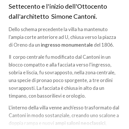
Settecento e l'inizio dell'Ottocento
dall'architetto Simone Cantoni.
Dello schema precedente la villa ha mantenuto
l'ampia corte anteriore ad U, chiusa verso la piazza
di Oreno da un
ingresso monumentale
del 1806.
Il corpo centrale fu modificato dal Cantoni in un
blocco compatto e alla
facciata
verso l'ingresso,
sobria e liscia, fu sovrapposto, nella zona centrale,
una specie di pronao poco sporgente, a tre ordini
sovrapposti. La facciata è chiusa in alto da un
timpano, con bassorilievi e orologio.
L'interno della villa venne anch'esso trasformato dal
Cantoni in modo sostanziale, creando uno scalone a
doppia rampa e nuovi
ampi saloni neoclassici
,