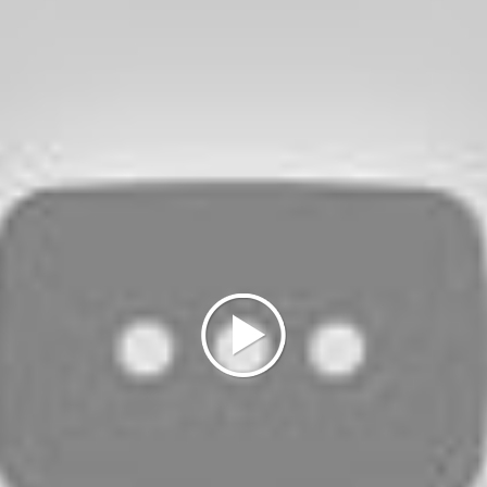
all'inglese.
La costruzione più suggestiva all'interno del parco è
il barocco
Ninfeo del Nettuno
, elogiato dal
Montesquieu che lo visitò nel suo viaggio del 1728.
Si tratta di un edificio a due piani, con un belvedere a
terrazza, cui si accede dalle scale a chiocciola
contenute nelle torrette laterali; poco più sotto,
distese sul cornicione, sono poste statue con figure
allegoriche. La fontana, che si staglia contro la
facciata curvilinea, vede la statua di Nettuno,
armato di tridente, che si erge in piedi sopra un
grosso delfino, dalla cui bocca sgorga l'acqua.
Per la sua imponenza che domina la piazza centrale
di
Oreno
e per l'immenso parco alle sue spalle, la
Villa Gallarati Scotti è uno dei migliori esempi di