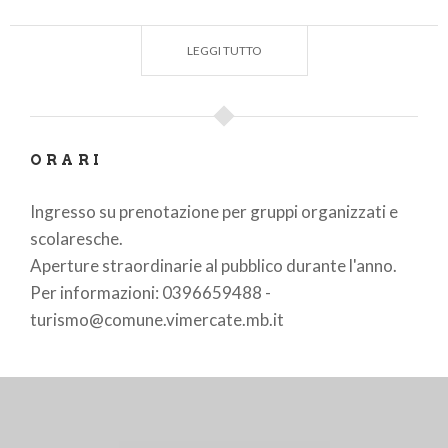
riccamente decorati e arredati nello stesso stile,
particolarmente armoniosi nella loro sobria
LEGGI TUTTO
fastosità. Delle sale preesistenti sono stati
preservati dagli interventi solo alcuni ambienti, tra
cui la
sala di Alessandro Magno
, nella quale si
trovano episodi della vita del condottiero, tratti da
ORARI
Plutarco. Nella volta sono presenti nicchie e
architetture dipinte con figure allegoriche: il
Ingresso su prenotazione per gruppi organizzati e
Perdono e l'Amor patrio, l'Abbondanza, la Vittoria e
scolaresche.
la Fortezza d'animo e di corpo; il ciclo di affreschi fu
Aperture straordinarie al pubblico durante l'anno.
realizzato nel terzo decennio del XVII secolo.
Per informazioni: 0396659488 -
Il
grandioso parco
alle spalle della villa era in origine
turismo@comune.vimercate.mb.it
alla francese, con statue e fontana, e con un lungo
viale alberato. Sottoposto anch'esso agli interventi
di rifacimento neoclassico all'inizio dell'Ottocento, il
giardino venne ampliato e trasformato,
conformandosi alla nascente moda dei parchi