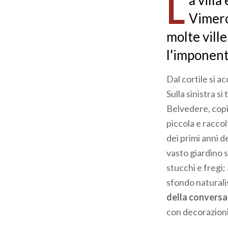
L
a villa
pane
Vimerca
molte ville
l'imponent
Dal cortile si ac
Sulla sinistra si
Belvedere, copia
piccola e racco
dei primi anni 
vasto giardino s
stucchi e fregi;
sfondo naturalis
della conversa
con decorazioni 