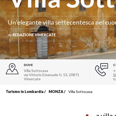
Un'elegante villa settecentesca nel cu
da
REDAZIONE VIMERCATE
DOVE
C
Villa Sottocasa
+
via Vittorio Emanuele II, 53
,
20871
Si
Vimercate
t
Turismo in Lombardia
MONZA
Villa Sottocasa
Briciole
di