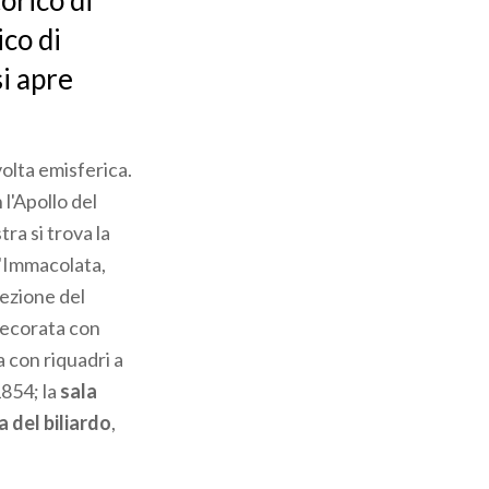
orico di
ico di
si apre
olta emisferica.
 l'Apollo del
ra si trova la
l'Immacolata,
rezione del
decorata con
a con riquadri a
1854; la
sala
a del biliardo
,