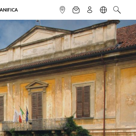
IANIFICA
INFOPOINT
NEWSLETTER
ISCRIVITI
LINGUA
CERCA