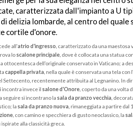
 emerge per la sua eleganza nel centro st
te, caratterizzata dall'impianto a U tip
 di delizia lombarde, al centro del quale 
e cortile d'onore.
cede all'
atrio d'ingresso
, caratterizzato da una maestosa v
 trova lo
scalone principale
, dove è collocata una statua con
 ottocentesca dell'originale conservato in Vaticano; a dest
lta
cappella privata
, nella quale è conservata una tela con 
del Settecento, recentemente attribuita al Legnanino. In di
i incontra invece il
salone d'Onore
, coperto da una volta 
 a seguire si incontrano la
sala da pranzo vecchia
, decorat
tico; la
sala da pranzo nuova
, rimaneggiata a partire dal 
zione
, con camino e specchiera di gusto neoclassico, la
sal
ispirate alla classicità greca.