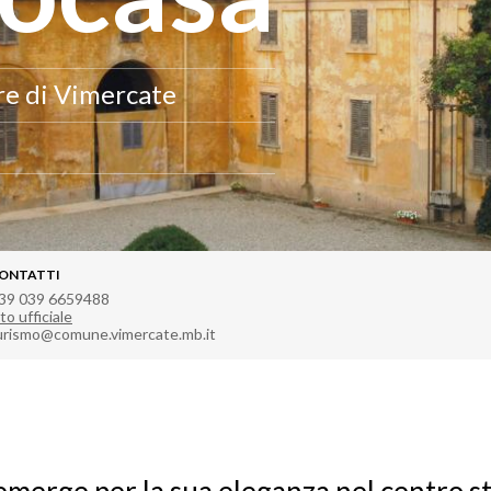
ore di Vimercate
ONTATTI
39 039 6659488
to ufficiale
urismo@comune.vimercate.mb.it