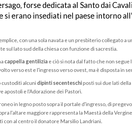
ersago, forse dedicata al Santo dai Caval
 si erano insediati nel paese intorno al
emplice, con una sola navata e un presbiterio collegato a u
te sul lato sud della chiesa con funzione di sacrestia.
na
cappella gentilizia
e ciò si nota dal fatto che non segue l
ivolto verso est e l'ingresso verso ovest, ma è disposta in s
 custoditi alcuni
dipinti secenteschi
posti sui due lati dell
e apostoli e l'Adorazione dei Pastori.
oneo in legno posto sopra il portale d'ingresso, di pregevo
sopra l'altare maggiore rappresenta la Maestà della Vergin
ti con al centro il donatore Marsilio Landriani.