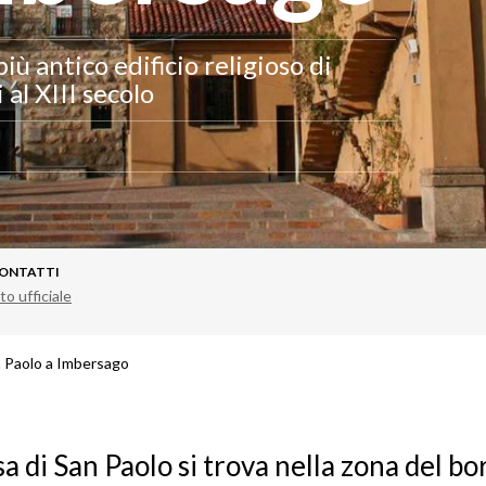
iù antico edificio religioso di
 al XIII secolo
ONTATTI
to ufficiale
n Paolo a Imbersago
sa di San Paolo
si trova nella zona del bo