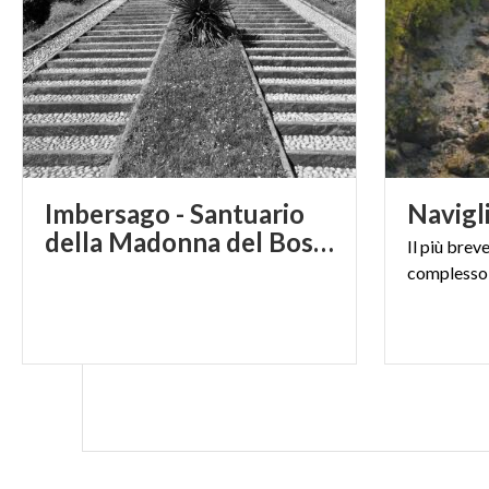
Imbersago - Santuario
Navigl
della Madonna del Bosco
Il
più
brev
complesso