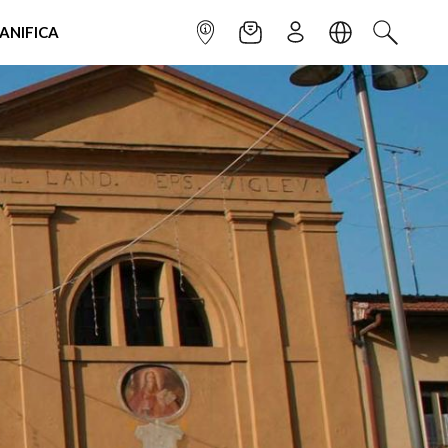
IANIFICA
INFOPOINT
NEWSLETTER
ISCRIVITI
LINGUA
CERCA