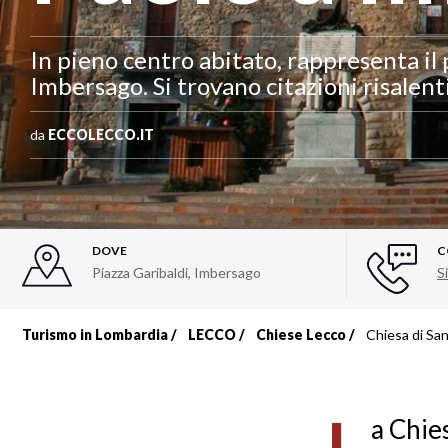
In pieno centro abitato, rappresenta il p
Imbersago. Si trovano citazioni risalenti
da
ECCOLECCO.IT
DOVE
C
Piazza Garibaldi
,
Imbersago
Si
Turismo in Lombardia
LECCO
Chiese Lecco
Chiesa di Sa
Briciole
di
a Chie
pane