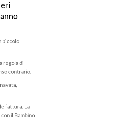
ieri
l'anno
n piccolo
a regola di
enso contrario.
a navata,
le fattura. La
e con il Bambino