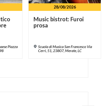
28/08/2026
ntico
Music
bistrot:
Furoi
re
prosa
paese Piazza
Scuola di Musica San Francesco Via
898
Cerri, 51, 23807, Merate, LC