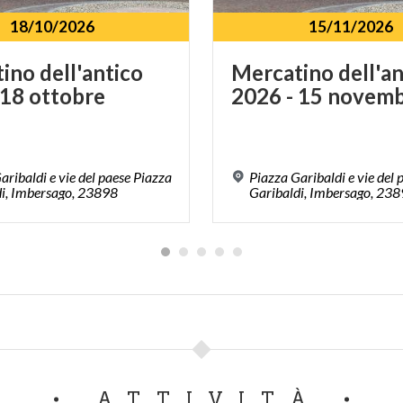
18/10/2026
15/11/2026
tino
dell'antico
Mercatino
dell'a
18
ottobre
2026
-
15
novemb
aribaldi e vie del paese Piazza
Piazza Garibaldi e vie del 
di, Imbersago, 23898
Garibaldi, Imbersago, 23
ATTIVITÀ