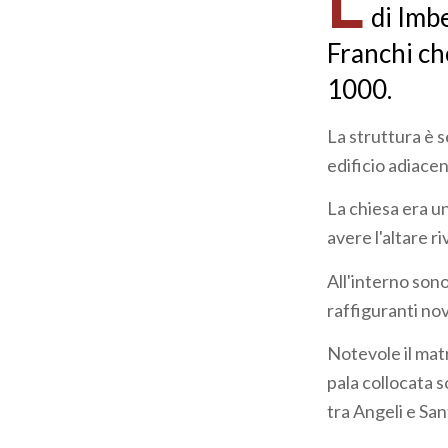
L
di Imb
Franchi che
1000.
La struttura è s
edificio adiacen
La chiesa era u
avere l'altare r
All'interno sono
raffiguranti nov
Notevole il matr
pala collocata 
tra Angeli e San