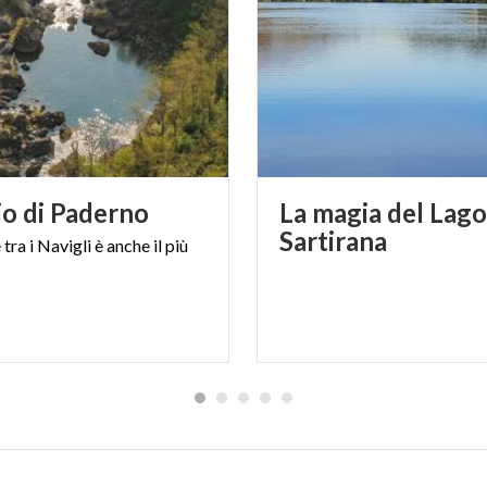
io
di
Paderno
La magia del Lago
Sartirana
e
tra
i
Navigli
è
anche
il
più