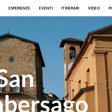
ESPERIENZE
EVENTI
ITINERARI
VIDEO
P
 San
mbersago