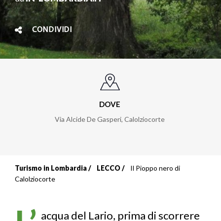
CONDIVIDI
DOVE
Via Alcide De Gasperi
,
Calolziocorte
Turismo in Lombardia
LECCO
Il Pioppo nero di
Briciole
Calolziocorte
di
pane
acqua del Lario, prima di scorrere