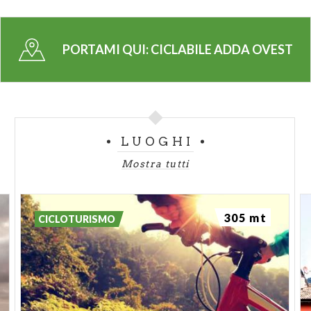
idroelettriche, mentre vicino a
Trezzo
si trova il
Villaggio Operaio di Crespi d’Adda
, patrimonio
UNESCO. L’itinerario si conclude a Trezzo sull’Adda,
PORTAMI QUI:
CICLABILE ADDA OVEST
dominata dal Castello Visconteo, ma chi desidera
può proseguire lungo la ciclabile della
Martesana
verso
Cassano d’Adda
e
Milano
. Il percorso è
adatto a tutti e a qualsiasi stagione, anche se
primavera e autunno offrono i paesaggi più colorati
LUOGHI
e suggestivi.
Mostra tutti
305 mt
CICLOTURISMO