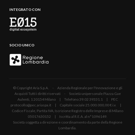
INTEGRATO CON
SOCIO UNICO
© Copyright Aria S.p.A. - Azienda Regionale per l'Innovazione e gli
Acquisti Tutti i diritti riservati - Società unipersonale Piazza Gae
Aulenti, 1 20154 Milano | Telefono 39.02 39331.1 | PEC
protocollo@pec.ariaspa.it | Capitale sociale 25.000.000,00 € i.v. |
Codice Fiscale, Partita IVA, Iscrizione Registro delle Imprese di Milano
05017630152 | Iscritta al R.E.A. al n°1096149.
Società soggetta a direzione e coordinamento da parte della Regione
Lombardia.