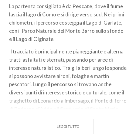
La partenza consigliata è da
Pescate
, dove il fiume
lascia il lago di Como e si dirige verso sud. Nei primi
chilometri, il percorso costeggia il Lago di Garlate,
con il Parco Naturale del Monte Barro sullo sfondo
e il Lago di Olginate.
Il tracciato è principalmente pianeggiante e alterna
tratti asfaltati e sterrati, passando per aree di
interesse naturalistico. Tra gli alberi lungo le sponde
si possono avvistare aironi, folaghe e martin
pescatori. Lungo il
percorso
si trovano anche
diversi punti di interesse storico e culturale, come il
traghetto di Leonardo a Imbersago, il Ponte di ferro
di
Paderno d’Adda
e il
Santuario di Santa Maria
della Rocchetta
.
LEGGI TUTTO
Verso sud, la ciclabile passa vicino a diverse centrali