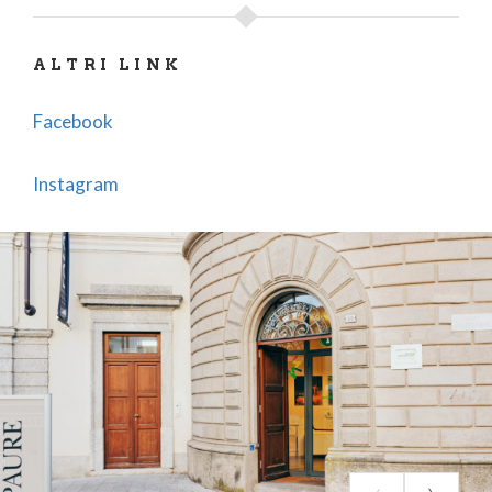
FIUME ADDA
.
ALTRI LINK
Oltre al centro storico, la città di Lecco è composta
da numerosi
RIONI
: Acquate, Belledo, Bonacina,
Facebook
Castello, Chiuso, Germanedo, Laorca, Maggianico,
Malavedo, Olate, Pescarenico, Rancio, San
Instagram
Giovanni, Santo Stefano.
È possibile visitare i luoghi fuori dal centro storico
seguendo
l’ITINERARIO MANZONIANO
, un
percorso storico-letterario che vi condurrà,
muovendovi tra chiese e antichi palazzi, dalla casa-
museo
VILLA MANZONI
fino a
PESCARENICO
- il
“rione dei pescatori” - che svela il suo antico e
inalterato fascino tra vicoli ciottolati e scorci sul
fiume Adda.
Qui, verrete catapultati nell’atmosfera del romanzo