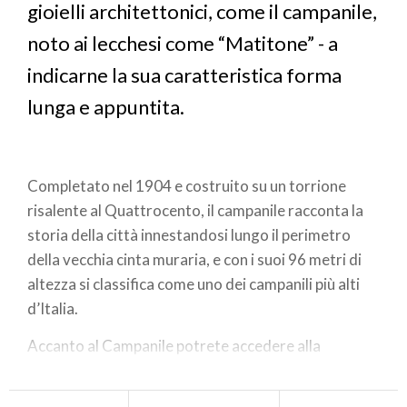
gioielli architettonici, come il campanile,
noto ai lecchesi come “Matitone” - a
indicarne la sua caratteristica forma
lunga e appuntita.
Completato nel 1904 e costruito su un torrione
risalente al Quattrocento, il campanile racconta la
storia della città innestandosi lungo il perimetro
della vecchia cinta muraria, e con i suoi 96 metri di
altezza si classifica come uno dei campanili più alti
d’Italia.
Accanto al Campanile potrete accedere alla
neoclassica
BASILICA DI SAN NICOLÒ
, dedicata al
patrono della città e dei naviganti. Dalla scalinata