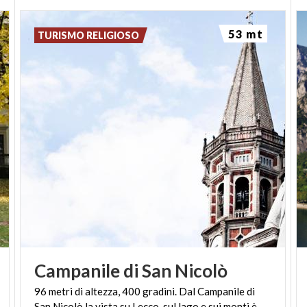
53 mt
TURISMO RELIGIOSO
Campanile
di
San
Nicolò
96 metri di altezza, 400 gradini. Dal Campanile di
San Nicolò la vista su Lecco, sul lago e sui monti è