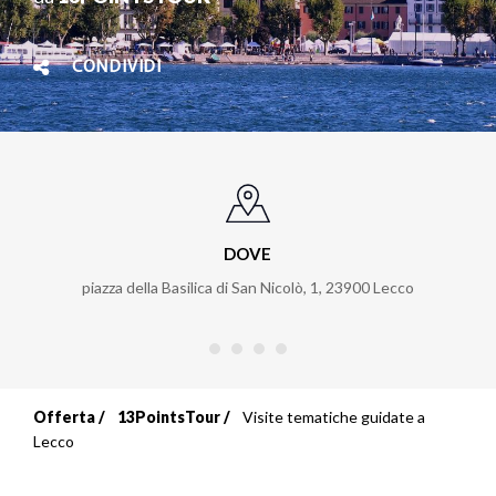
CONDIVIDI
DOVE
piazza della Basilica di San Nicolò, 1
,
23900
Lecco
Offerta
13PointsTour
Visite tematiche guidate a
Briciole
Lecco
di