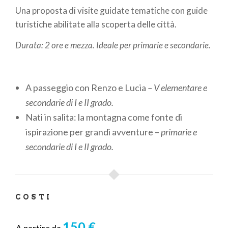
Una proposta di visite guidate tematiche con guide
pane
turistiche abilitate alla scoperta delle città.
Durata: 2 ore e mezza. Ideale per primarie e secondarie.
A passeggio con Renzo e Lucia
– V elementare e
secondarie di I e II grado.
Nati in salita: la montagna come fonte di
ispirazione per grandi avventure –
primarie e
secondarie di I e II grado.
COSTI
150 €