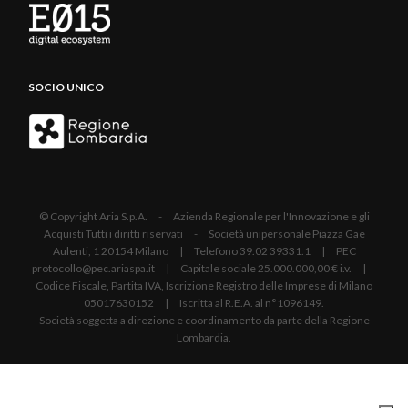
SOCIO UNICO
© Copyright Aria S.p.A. - Azienda Regionale per l'Innovazione e gli
Acquisti Tutti i diritti riservati - Società unipersonale Piazza Gae
Aulenti, 1 20154 Milano | Telefono 39.02 39331.1 | PEC
protocollo@pec.ariaspa.it | Capitale sociale 25.000.000,00 € i.v. |
Codice Fiscale, Partita IVA, Iscrizione Registro delle Imprese di Milano
05017630152 | Iscritta al R.E.A. al n°1096149.
Società soggetta a direzione e coordinamento da parte della Regione
Lombardia.