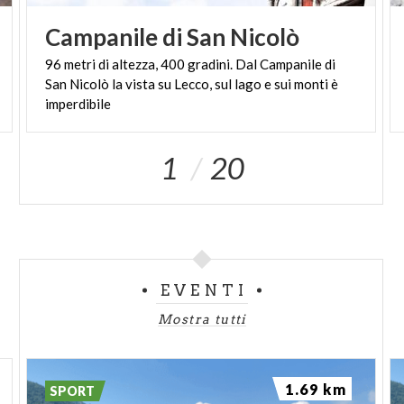
cristallino delle acque e agli ambi spazi in riva. Una
Campanile
di
San
Nicolò
parte della spiaggia è adibita a lido, con servizio bar,
96 metri di altezza, 400 gradini. Dal Campanile di
servizi igienici, noleggio attrezzature, lettini e
San Nicolò la vista su Lecco, sul lago e sui monti è
ombrelloni. La spiaggia è accessibile ai cani.
imperdibile
Presente anche un molo per l’attracco barche.
Varenna – Olivedo – Malpensata
: spiaggia Bau Bau
1
20
Beach, unica spiaggia del Lago di Como attrezzata
per l’accesso dei cani senza museruola e guinzaglio.
EVENTI
Mostra tutti
1.69 km
SPORT