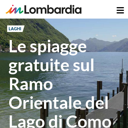
Salta
al
LAGHI
contenuto
Le spiagge
principale
gratuite sul
Ramo
Orientale del
Lago di Como