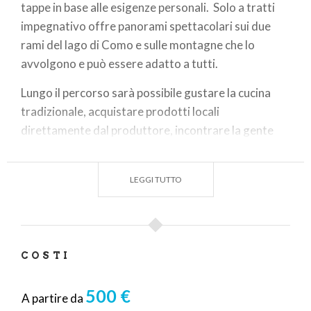
tappe in base alle esigenze personali. Solo a tratti
impegnativo offre panorami spettacolari sui due
rami del lago di Como e sulle montagne che lo
avvolgono e può essere adatto a tutti.
Lungo il percorso sarà possibile gustare la cucina
tradizionale, acquistare prodotti locali
direttamente dal produttore, incontrare la gente
del posto. In estate potrete finire la giornata con un
bel bagno rinfrescante nelle acque cristalline del
LEGGI TUTTO
lago.
Si tratta di un itinerario che vorrebbe incentivare le
economie locali e genuine, le fattorie, i produttori e
allo stesso tempo proporre un modo di conoscere il
COSTI
lago di Como nel rispetto dell’ambiente evitando il
più possibile l’utilizzo di mezzi di trasporto e centri
500 €
A partire da
altamente turistici, a contatto con la natura.