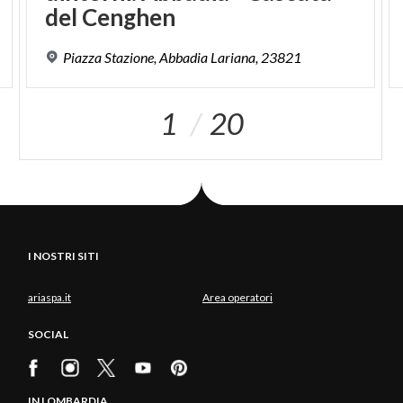
del Cenghen
Piazza
Stazione,
Abbadia
Lariana,
23821
1
20
I NOSTRI SITI
ariaspa.it
Area operatori
SOCIAL
IN LOMBARDIA