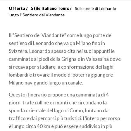
Offerta
Stile Italiano Tours
Sulle orme di Leonardo
Briciole
lungo il Sentiero del Viandante
di
I
l “Sentiero del Viandante” corre lungo parte del
pane
sentiero di Leonardo che va da Milano fino in
Svizzera. Leonardo spesso cita nei suoi appunti le
camminate ai piedi della Grigna e in Valsassina dove
si recava per studiare la conformazione dei laghi
lombardi e trovare il modo di poter raggiungere
Milano navigando lungo un canale.
Questo itinerario propone una camminata di 4
giorni tra le colline e i monti che circondano la
sponda orientale del lago di Como, lontano dal
traffico e dai percorsi più turistici. L’intero percorso
è lungo circa 40 km e può essere suddiviso in più