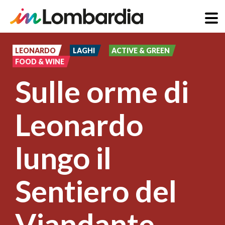
Salta
al
LEONARDO
LAGHI
ACTIVE & GREEN
FOOD & WINE
contenuto
Sulle orme di
principale
Leonardo
lungo il
Sentiero del
Viandante