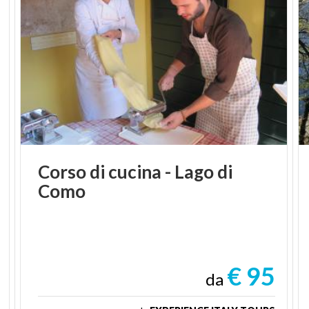
Corso
di
cucina
-
Lago
di
Como
€ 95
da