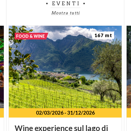
EVENTI
Mostra tutti
167 mt
FOOD & WINE
02/03/2026
-
31/12/2026
Wine experience sul lago di