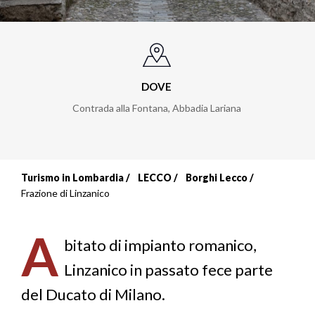
DOVE
Contrada alla Fontana
,
Abbadia Lariana
Turismo in Lombardia
LECCO
Borghi Lecco
Briciole
Frazione di Linzanico
di
A
pane
bitato di impianto romanico,
Linzanico in passato fece parte
del Ducato di Milano.