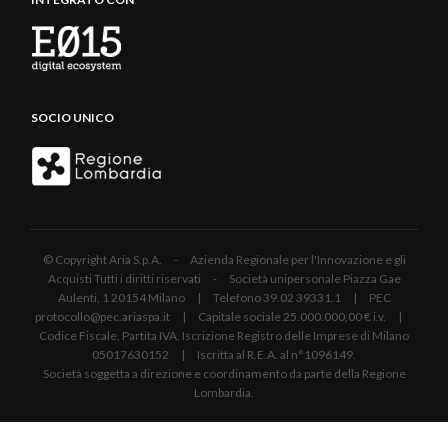
SOCIO UNICO
© Copyright Aria S.p.A. - Azienda Regionale per l'Innovazione e gli
Acquisti Tutti i diritti riservati - Società unipersonale Piazza Gae
Aulenti, 1 20154 Milano | Telefono 39.02 39331.1 | PEC
protocollo@pec.ariaspa.it | Capitale sociale 25.000.000,00 € i.v. |
Codice Fiscale, Partita IVA, Iscrizione Registro delle Imprese di Milano
05017630152 | Iscritta al R.E.A. al n°1096149.
Società soggetta a direzione e coordinamento da parte della Regione
Lombardia.