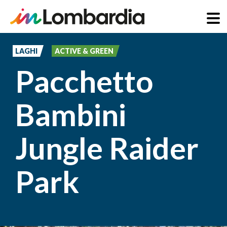
Salta
al
LAGHI
ACTIVE & GREEN
contenuto
Pacchetto
principale
Bambini
Jungle Raider
Park