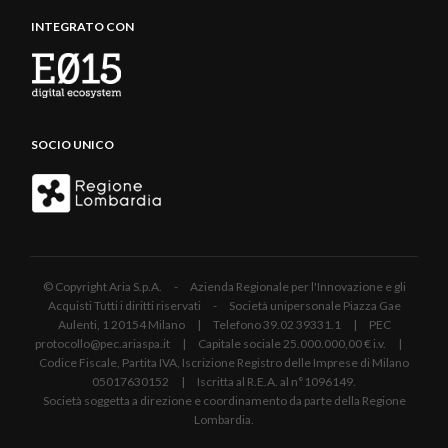
INTEGRATO CON
SOCIO UNICO
© Copyright Aria S.p.A. - Azienda Regionale per l'Innovazione e gli
Acquisti Tutti i diritti riservati - Società unipersonale Piazza Gae
Aulenti, 1 20154 Milano | Telefono 39.02 39331.1 | PEC
protocollo@pec.ariaspa.it | Capitale sociale 25.000.000,00 € i.v. |
Codice Fiscale, Partita IVA, Iscrizione Registro delle Imprese di Milano
05017630152 | Iscritta al R.E.A. al n°1096149.
Società soggetta a direzione e coordinamento da parte della Regione
Lombardia.