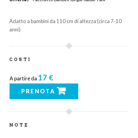
Briciole
di
Adatto a bambini da 110 cm di altezza (circa 7-10
pane
anni)
COSTI
17 €
A partire da
PRENOTA
NOTE