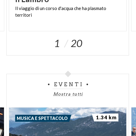
Il
viaggio
di
un
corso
d'acqua
che
ha
plasmato
territori
1
20
EVENTI
Mostra tutti
1.34 km
MUSICA E SPETTACOLO