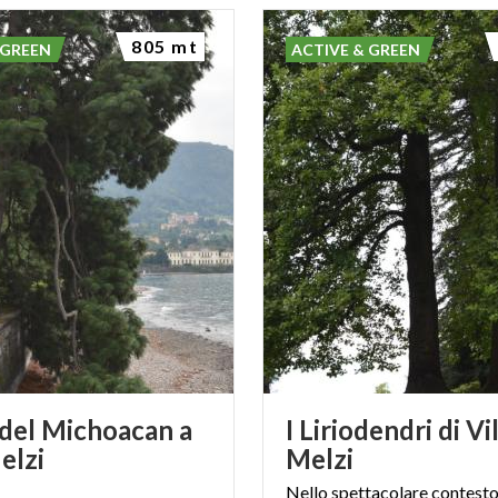
805 mt
 GREEN
ACTIVE & GREEN
o del Michoacan a
I Liriodendri di Vi
elzi
Melzi
Nello spettacolare contesto