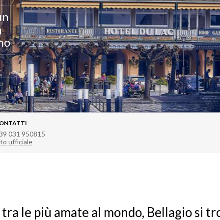
un
a
omo
ONTATTI
39 031 950815
to ufficiale
 tra le più amate al mondo, Bellagio si tr