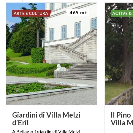
465 mt
ARTE E CULTURA
ACTIVE &
Giardini di Villa Melzi
Il Pin
d’Eril
Villa M
A Bellagio, i giardini di Villa Melzi