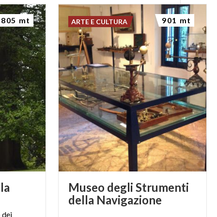
805 mt
901 mt
ARTE E CULTURA
lla
Museo degli Strumenti
della Navigazione
 dei