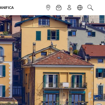
IANIFICA
INFOPOINT
NEWSLETTER
ISCRIVITI
LINGUA
CERCA