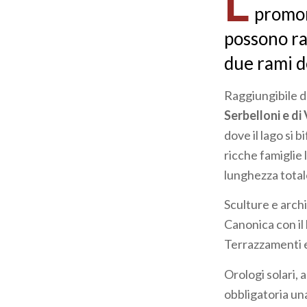
L
promon
possono ra
due rami de
Raggiungibile d
Serbelloni e di 
dove il lago si 
ricche famiglie 
lunghezza totale
Sculture e archi
Canonica con il 
Terrazzamenti e
Orologi solari, 
obbligatoria un