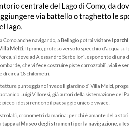
torio centrale del Lago di Como, da dov
ggiungere via battello o traghetto le sp
l lago.
a Como anche navigando, a Bellagio potrai visitare
i parchi
Villa Melzi
. Il primo, proteso verso lo specchio d’acqua su
biforca, si deve ad Alessandro Serbelloni, esponente di una de
lombarde, che vi fece costruire piste carrozzabili, viali e se
 di circa 18 chilometri.
tetture punteggiano invece il giardino di Villa Melzi, proge
botanico Luigi Villoresi, già autori della sistemazione del 
 piccoli dossi rendono il paesaggio unico e vivace.
astrolabi, cronometri da marina: per chi è amante della stori
a tappa al
Museo degli strumenti per la navigazione
, alle