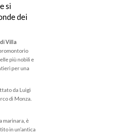
e si
onde dei
 di Villa
l promontorio
lle più nobili e
ntieri per una
ttato da Luigi
Parco di Monza.
a marinara, è
stito in un'antica