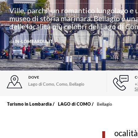
Ville, parchi, un romantico lungolago e 
museo di storia marinara. Bellagio è un
delle località più celebri del Lago di C
da
IN-LOMBARDIA.IT
DOVE
C
Lago di Como, Como
,
Bellagio
+
Si
Turismo in Lombardia
LAGO di COMO
Bellagio
Briciole
di
ocalità
pane