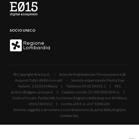
SOCIO UNICO
© Copyright Aria S.p.A. - Azienda Regionale per l'Innovazione e gli
Acquisti Tutti i diritti riservati - Società unipersonale Piazza Gae
Aulenti, 1 20154 Milano | Telefono 39.02 39331.1 | PEC
protocollo@pec.ariaspa.it | Capitale sociale 25.000.000,00 € i.v. |
Codice Fiscale, Partita IVA, Iscrizione Registro delle Imprese di Milano
05017630152 | Iscritta al R.E.A. al n°1096149.
Società soggetta a direzione e coordinamento da parte della Regione
Lombardia.