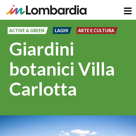
Salta
al
ACTIVE & GREEN
LAGHI
ARTE E CULTURA
contenuto
Giardini
principale
botanici Villa
Carlotta