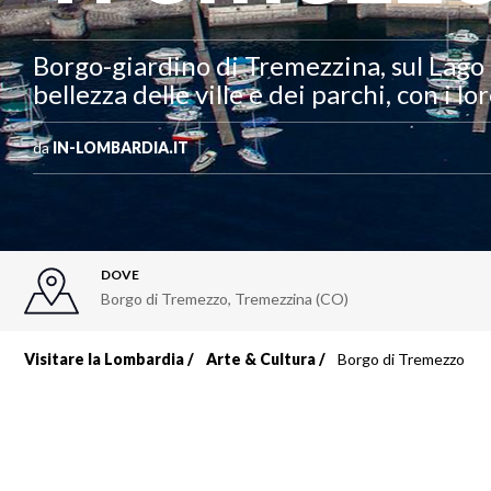
Borgo-giardino di Tremezzina, sul Lago 
bellezza delle ville e dei parchi, con i l
da
IN-LOMBARDIA.IT
DOVE
Borgo di Tremezzo, Tremezzina (CO)
Visitare la Lombardia
Arte & Cultura
Borgo di Tremezzo
Briciole
di
pane