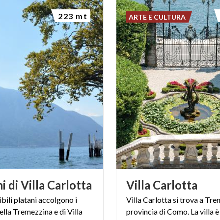
223 mt
ARTE E CULTURA
ni
di
Villa
Carlotta
Villa
Carlotta
bili platani accolgono i
Villa Carlotta si trova a Tre
della Tremezzina e di Villa
provincia di Como. La villa è