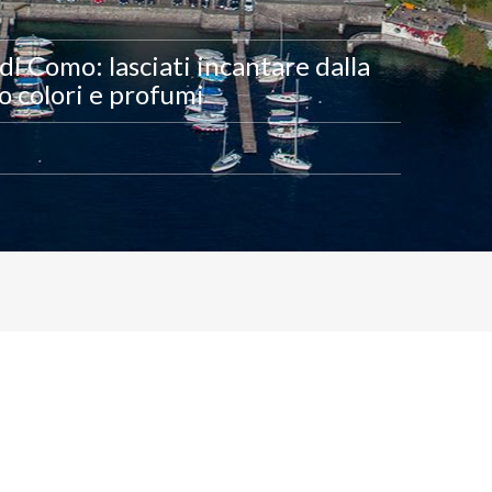
di Como: lasciati incantare dalla
oro colori e profumi