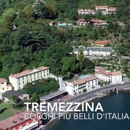
metamorfosi dell
magari arrivand
BORGHI PIÙ B