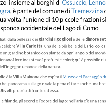
o, insieme ai borghi di
Ossuccio
,
Lenno
egra
, è parte del comune di
Tremezzina
d
ua volta l'unione di 10 piccole frazioni s
 sponda occidentale del Lago di Como.
iati dalla bellezza dei
giardini rigogliosi
e delle
dimore se
la celebre
Villa Carlotta
, una delle più belle del Lario, coi c
e un giardino botanico con piante da ogni angolo del mond
onano i loro incantevoli profumi e colori; qui è possibile ril
 dell’ingegno umano e della natura.
bile è la
Villa Mainona
che ospita il
Museo del Paesaggio de
n bel panorama sul lago e vale la pena di fare anche una brev
livelli
proprio di fronte ed essa.
le, le filande, gli scorci e l’odore del lago: nell’aria c’è una s