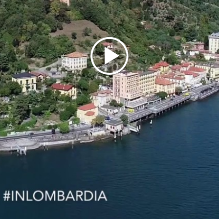
a natura nei parchi e nei giardini: ogni stagione è perfetta 
o dal lago in
battello
!
ELLI D’ITALIA #INLOMBARDIA