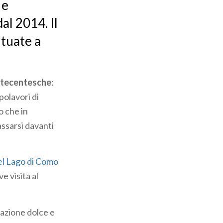
e
al 2014. Il
ituate a
ttecentesche
:
apolavori di
o che in
assarsi davanti
l Lago di Como
e visita al
ensazione dolce e