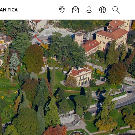
IANIFICA
INFOPOINT
NEWSLETTER
ISCRIVITI
LINGUA
CERCA