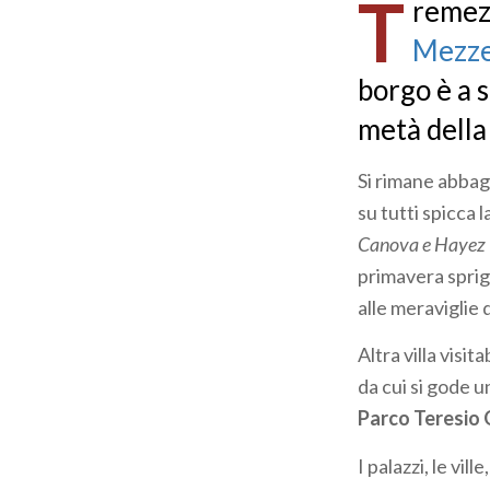
T
remezz
Mezz
borgo è a s
metà della
Si rimane abbagl
su tutti spicca 
Canova e Hayez
primavera sprigi
alle meraviglie
Altra villa visita
da cui si gode u
Parco Teresio O
I palazzi, le vil