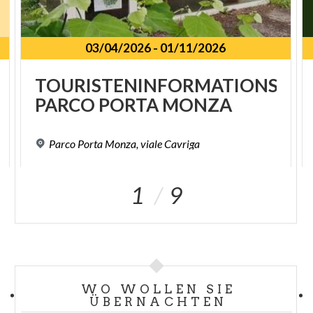
03/04/2026
-
01/11/2026
TOURISTENINFORMATIONSPU
PARCO
PORTA
MONZA
Parco
Porta
Monza,
viale
Cavriga
1
9
WO WOLLEN SIE
ÜBERNACHTEN