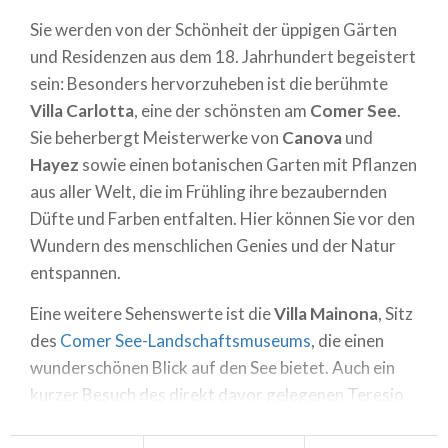
Sie werden von der Schönheit der üppigen Gärten
und Residenzen aus dem 18. Jahrhundert begeistert
sein: Besonders hervorzuheben ist die berühmte
Villa Carlotta
, eine der schönsten am
Comer See
.
Sie beherbergt Meisterwerke von
Canova
und
Hayez
sowie einen botanischen Garten mit Pflanzen
aus aller Welt, die im Frühling ihre bezaubernden
Düfte und Farben entfalten. Hier können Sie vor den
Wundern des menschlichen Genies und der Natur
entspannen.
Eine weitere Sehenswerte ist die
Villa Mainona
, Sitz
des
Comer See-Landschaftsmuseums
, die einen
wunderschönen Blick auf den See bietet. Auch ein
kurzer Besuch des direkt davor gelegenen Teresio
Olivelli Parks lohnt sich.