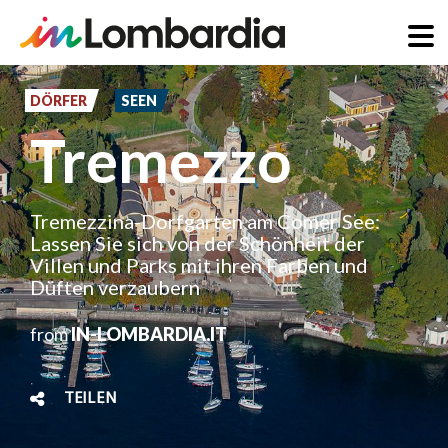
Direkt
zum
DÖRFER
SEEN
Inhalt
Tremezzo
Tremezzina-Dorfgarten am Comer See:
Lassen Sie sich von der Schönheit der
Villen und Parks mit ihren Farben und
Düften verzaubern
from
IN-LOMBARDIA.IT
TEILEN