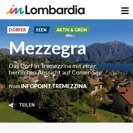
Direkt
zum
DÖRFER
SEEN
AKTIV & GRÜN
Inhalt
Mezzegra
Das Dorf in Tremezzina mit einer
herrlichen Aussicht auf Comer-See
from
INFOPOINT TREMEZZINA
TEILEN