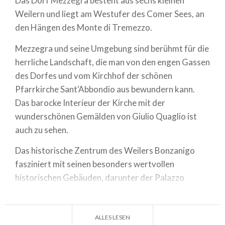
Das Dorf Mezzegra besteht aus sechs kleinen
Weilern und liegt am Westufer des Comer Sees, an
den Hängen des Monte di Tremezzo.
Mezzegra und seine Umgebung sind berühmt für die
herrliche Landschaft, die man von den engen Gassen
des Dorfes und vom Kirchhof der schönen
Pfarrkirche Sant'Abbondio aus bewundern kann.
Das barocke Interieur der Kirche mit der
wunderschönen Gemälden von Giulio Quaglio ist
auch zu sehen.
Das historische Zentrum des Weilers Bonzanigo
fasziniert mit seinen besonders wertvollen
historischen Gebäuden, darunter der Palazzo
Brentano und der Palazzo Rosati, ein Zeugnis für
den Erfolg der lokalen Familien dank des Öl- und
Zitrushandels mit Nordeuropa. Vergessen Sie nicht,
ALLES LESEN