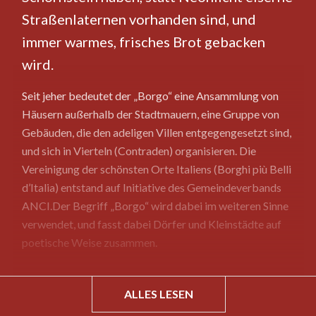
Straßenlaternen vorhanden sind, und
immer warmes, frisches Brot gebacken
wird.
Seit jeher bedeutet der „Borgo“ eine Ansammlung von
Häusern außerhalb der Stadtmauern, eine Gruppe von
Gebäuden, die den adeligen Villen entgegengesetzt sind,
und sich in Vierteln (Contraden) organisieren. Die
Vereinigung der schönsten Orte Italiens (Borghi più Belli
d’Italia) entstand auf Initiative des Gemeindeverbands
ANCI.Der Begriff „Borgo“ wird dabei im weiteren Sinne
verwendet, und fasst dabei Dörfer und Kleinstädte auf
poetische Weise zusammen.
ALLES LESEN