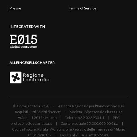
Presse
Terms of Service
INTEGRATED WITH
ALLEINGESELLSCHAFTER
© Copyright Aria S.p.A. - Azienda Regionale per l'Innovazione e gli
Acquisti Tutti i diritti riservati - Società unipersonale Piazza Gae
Aulenti, 1 20154 Milano | Telefono 39.02 39331.1 | PEC
protocollo@pec.ariaspa.it | Capitale sociale 25.000.000,00 € i.v. |
Codice Fiscale, Partita IVA, Iscrizione Registro delle Imprese di Milano
05017630152 | Iscritta al R.E.A. al n°1096149.