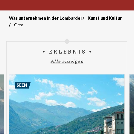
Was unternehmen in der Lombardei
Kunst und Kultur
Breadcrumb
Orte
ERLEBNIS
Alle anzeigen
SEEN