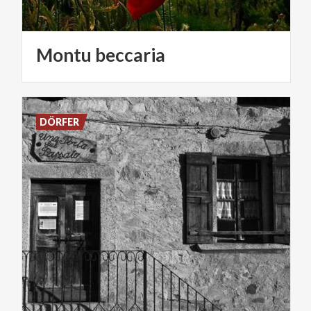
Montu
beccaria
DÖRFER