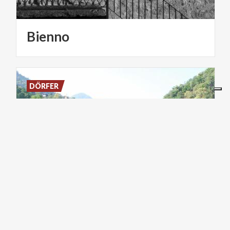
Bienno
DÖRFER