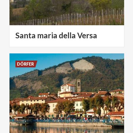
Santa
maria
della
Versa
DÖRFER