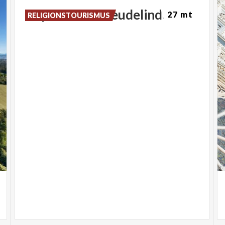
charakteristischen "Margherita-Geschmack"
Kapelle
der
Theudelinde
27 mt
RELIGIONSTOURISMUS
interpretiert, als Hommage an die Herrscherin,
deren Todestag sich zum hundertsten Mal jährt.
Rückkehr
:
17 Uhr.30, Sühnekapelle
Dauer
:
ca. 1
Stunde
Kosten
:
€ 8,00*
*Sonderpreis, dank der Unterstützung der Gemeinde
Monza
Information:
Reservierung ist MUSS unter
329.5980822 (SMS / Whatsapp) unter Angabe des
Namens der Teilnehmer und des Besuchs.
www.guidarte.net
Führung durch Associazione Guidarte
Dienstag 23. Juni - Abendbesichtigung
MONZA - DIE MAZZOLINE VON SAN GIOVANNI
Besuch anlässlich des Festes des Schutzheiligen
Der Besuch ist San Giovanni Battista gewidmet,