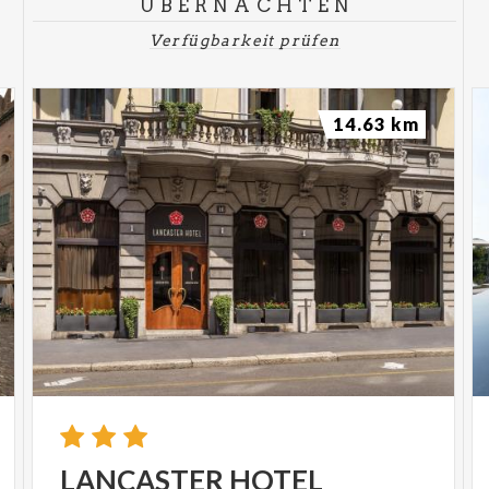
ÜBERNACHTEN
die Persönlichkeiten und Orte
zu erinnern, dank
derer die Einigung Italiens zur Feier der Republik
Verfügbarkeit prüfen
führte.
Treffen
: h. 21.00, Arengario
Dauer
: ca. 1 Stunde
14.63 km
Kosten
: € 8.00*
*Vorzugspreis, dank der Unterstützung
der Gemeinde Monza
Information:Reservierung ist MUSS unter
329.5980822 (SMS / Whatsapp) unter Angabe
des Namens der Teilnehmer und des Besuchs.
www.guidarte.net
SPECIAL MONZA PAESAGGIO WEEK
Samstag, 30. Mai - 17 Uhr.00
DIE LANDSCHAFT AN DEN UFERN DES LAMBRO-
FLUSSES
Der Ursprung von Monza ist eng mit dem
Vorhandensein des Flusses Lambro verbunden.
LANCASTER
HOTEL