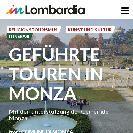
Direkt
zum
RELIGIONSTOURISMUS
KUNST UND KULTUR
ITINERARI
Inhalt
GEFÜHRTE
TOUREN IN
MONZA
Mit der Unterstützung der Gemeinde
Monza
from
COMUNE DI MONZA