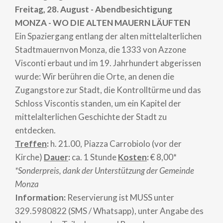
Freitag, 28. August - Abendbesichtigung
MONZA - WO DIE ALTEN MAUERN LÄUFTEN
Ein Spaziergang entlang der alten mittelalterlichen
Stadtmauernvon Monza, die 1333 von Azzone
Visconti erbaut und im 19. Jahrhundert abgerissen
wurde: Wir berühren die Orte, an denen die
Zugangstore zur Stadt, die Kontrolltürme und das
Schloss Viscontis standen, um ein Kapitel der
mittelalterlichen Geschichte der Stadt zu
entdecken.
Treffen
:
h. 21.00, Piazza Carrobiolo (vor der
Kirche)
Dauer
:
ca. 1 Stunde
Kosten
:
€ 8,00*
*Sonderpreis, dank der Unterstützung der Gemeinde
Monza
Information:
Reservierung ist MUSS unter
329.5980822 (SMS / Whatsapp), unter Angabe des