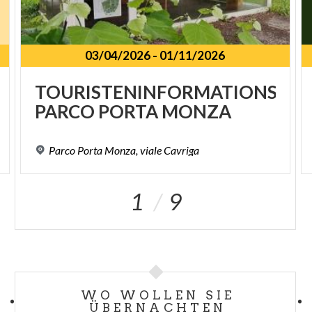
03/04/2026
-
01/11/2026
TOURISTENINFORMATIONSPU
PARCO
PORTA
MONZA
Parco
Porta
Monza,
viale
Cavriga
1
9
WO WOLLEN SIE
ÜBERNACHTEN