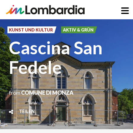
Direkt
zum
KUNST UND KULTUR
AKTIV & GRÜN
Inhalt
Cascina San
Fedele
from
COMUNE DI MONZA
TEILEN