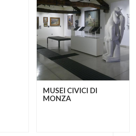
cke in der
pelle
 die Gegenwart
etten,
s tragen, von
its vom heiligen
entifiziert, die
lige Helena im
MUSEI CIVICI DI
 Sohnes, des
MONZA
hristlichen
önige von