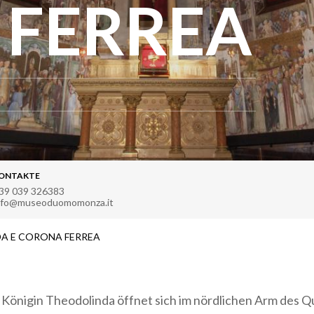
 FERREA
ONTAKTE
39 039 326383
nfo@museoduomomonza.it
DA E CORONA FERREA
 Königin Theodolinda öffnet sich im nördlichen Arm des Q