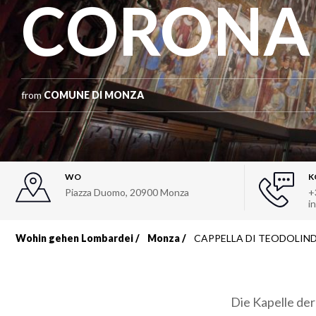
CORONA
from
COMUNE DI MONZA
WO
K
Piazza Duomo
,
20900
Monza
+
i
Wohin gehen Lombardei
Monza
CAPPELLA DI TEODOLIN
Breadcrumb
Die Kapelle der