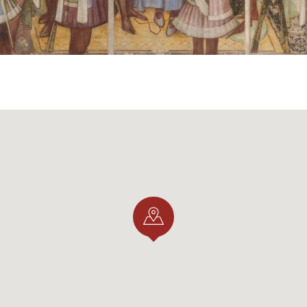
Basilika von Monza geschildert, gefolgt vom Tod des König
hließlich werden in den Szenen 41 bis 45 der unglückliche
taliens durch den östlichen Kaiser Konstantin und seine 
Byzanz dargestellt. Im Laufe der Szenen wird der Rhythm
ach der Bedeutung der erzählten Momente langsamer oder 
Abschnitte der Erzählung sind Hochzeitsszenen gewidmet, 
n der Königin beziehen. Dieser Umstand lässt vermuten, d
e an Bianca Maria Visconti gedacht sind, da sie die lomb
r lombardischen Herzogin in Verbindung bringen, die 1441
e und damit ihren Anspruch auf die Nachfolge von Filippo 
ürde von Mailand legitimierte. Es gibt viele Szenen, die si
beziehen - Bälle, Feste, Bankette, Jagdgesellschaften -, 
 und es gibt zahlreiche Details über die Mode und die Brä
tagonisten dargestellt werden: Kleidung, Frisuren, Waffe
richtungsgegenstände, Haltungen und Verhaltensweisen. A