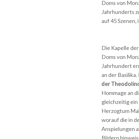
Doms von Monza
Jahrhunderts z
auf 45 Szenen, 
Die Kapelle der
Doms von Monza
Jahrhundert er
an der Basilika
der Theodolin
Hommage an die
gleichzeitig ei
Herzogtum Mail
worauf die in 
Anspielungen au
Bildern hinweis