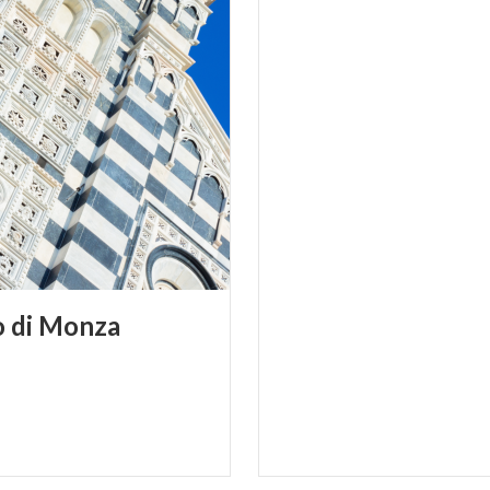
one, eines der wichtigsten und bedeutendsten Schmuckstü
ichte des Abendlandes, wird im Altar der Theodolinda-Ka
one hat sich auf wundersame Weise vom Mittelalter bis in
esteht aus sechs Goldplatten - verziert mit reliefierten Ros
Emaileinfassungen -, die in ihrem Inneren einen Metallkrei
amen "ferrea" hat, den eine antike Überlieferung, die bere
des 4. Jahrhunderts berichtet wird, mit einem der Nägel id
 Christi verwendet wurden: Ein
Reliquiar
also, das die hei
o
di
Monza
ner Reise nach Palästina gefunden und in das Diadem ihres
tin, eingefügt haben soll.
ng, die die Krone mit der Passion Christi und dem ersten c
ndung bringt, erklärt den symbolischen Wert, den ihr die
K