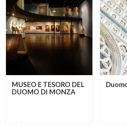
Die Eiserne Kr
gesamten Gesch
aufbewahrt.
Die Eiserne Kr
erhalten; sie b
Edelstein- und 
dem sie ihren N
Ambrosius Ende 
zur Kreuzigung
MUSEO E TESORO DEL
Duom
Jahr 326 auf ei
DUOMO DI MONZA
Kaisers Konstan
Die Überlieferu
Kaiser in Verbi