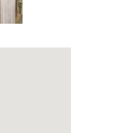
s Agilulfo und
 Versuch der
traurige
us der
straffer. Nicht
die sich auf
ass die Gemälde
ardische
 Francesco
Maria Visconti
ch auf das
aber auch Reisen
uche der Zeit,
n und
ll dies bietet