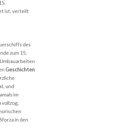
15.
ist, verteilt
uerschiffs des
ende zum 15.
n Umbauarbeiten
den
Geschichten
erzliche
at, und
damals im
a
vollzog,
horischen
Sforza in den