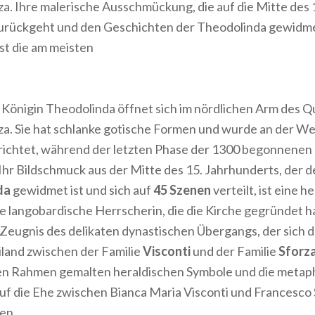
. Ihre malerische Ausschmückung, die auf die Mitte des 
urückgeht und den Geschichten der Theodolinda gewidmet 
ist die am meisten
 Königin Theodolinda öffnet sich im nördlichen Arm des Q
. Sie hat schlanke gotische Formen und wurde an der W
richtet, während der letzten Phase der 1300 begonnene
. Ihr Bildschmuck aus der Mitte des 15. Jahrhunderts, der 
da
gewidmet ist und sich auf
45 Szenen
verteilt, ist eine h
 langobardische Herrscherin, die die Kirche gegründet h
n Zeugnis des delikaten dynastischen Übergangs, der sich 
and zwischen der Familie
Visconti
und der Familie
Sforz
den Rahmen gemalten heraldischen Symbole und die metap
f die Ehe zwischen Bianca Maria Visconti und Francesco 
en.