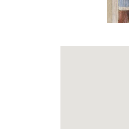
Ereignisse der 
der Königin; sc
Rückeroberung I
Rückkehr nach 
Erzählung je n
weniger als 28 
die beiden Ehe
auch als Hommag
Königin mit de
Sforza heiratet
in der Herzogsw
höfische Leben 
und Schlachten,
die von den Pro
Rüstungen, Ein