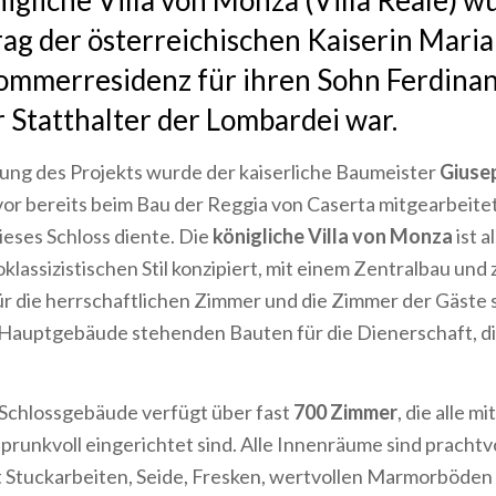
nigliche Villa von Monza (Villa Reale) w
ag der österreichischen Kaiserin Maria
ommerresidenz für ihren Sohn Ferdinand
r Statthalter der Lombardei war.
ung des Projekts wurde der kaiserliche Baumeister
Giusep
vor bereits beim Bau der Reggia von Caserta mitgearbeitet
dieses Schloss diente. Die
königliche Villa von Monza
ist a
lassizistischen Stil konzipiert, mit einem Zentralbau und 
ür die herrschaftlichen Zimmer und die Zimmer der Gäste 
Hauptgebäude stehenden Bauten für die Dienerschaft, di
Schlossgebäude verfügt über fast
700 Zimmer
, die alle m
runkvoll eingerichtet sind. Alle Innenräume sind prachtv
it Stuckarbeiten, Seide, Fresken, wertvollen Marmorböden