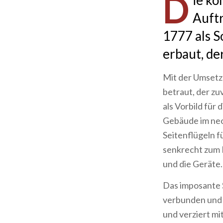
D
ie kö
Auftr
1777 als S
erbaut, de
Mit der Umsetz
betraut, der zu
als Vorbild für 
Gebäude im neok
Seitenflügeln f
senkrecht zum 
und die Geräte.
Das imposante 
verbunden und p
und verziert m