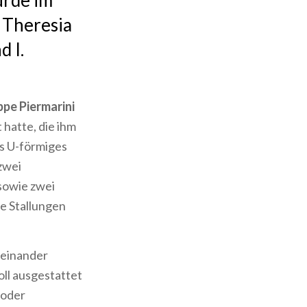
urde im
 Theresia
 I.
pe Piermarini
 hatte, die ihm
ls U-förmiges
zwei
sowie zwei
e Stallungen
iteinander
oll ausgestattet
 oder