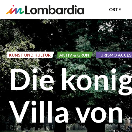
ORTE
Direkt
zum
Inhalt
KUNST UND KULTUR
AKTIV & GRÜN
TURISMO ACCESS
Die konig
Villa vo