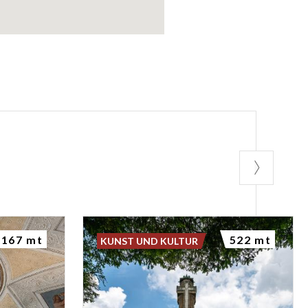
167 mt
522 mt
KUNST UND KULTUR