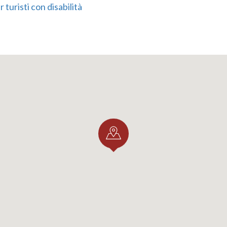
 turisti con disabilità
enannt werden. Besonders eindrucksvoll sind zwei monum
zweihundert Jahre hier stehen.
n durch den Park gelangt man auch an einen besonders z
 Ort: den
Rosengarten
des Schlosses. Er fügt sich harmoni
d ist auf einem welligen Gelände mit einem kleinen See a
ngelegte Spazierwege, die es den Besuchern ermöglichen
sengarten in seiner ganzen Pracht zu bewundern.