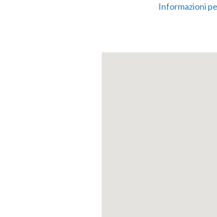
Informazioni per
grüne Riesen
g
die schon über 
Beim Schlender
fast magischen
Umgebung ein un
verschiedene a
wunderbaren Ro