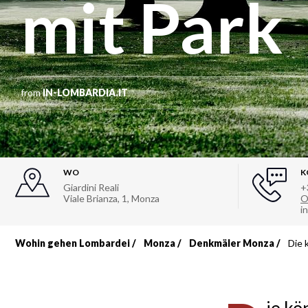
mit Park
from
IN-LOMBARDIA.IT
WO
K
Giardini Reali
+
Viale Brianza, 1
,
Monza
O
i
Wohin gehen Lombardei
Monza
Denkmäler Monza
Die 
Breadcrumb