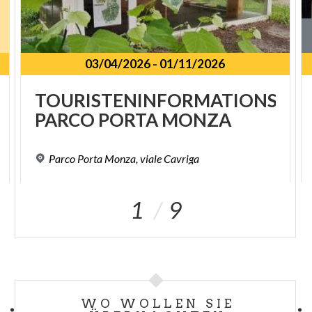
03/04/2026
-
01/11/2026
TOURISTENINFORMATIONSPU
PARCO
PORTA
MONZA
Parco
Porta
Monza,
viale
Cavriga
1
9
WO WOLLEN SIE