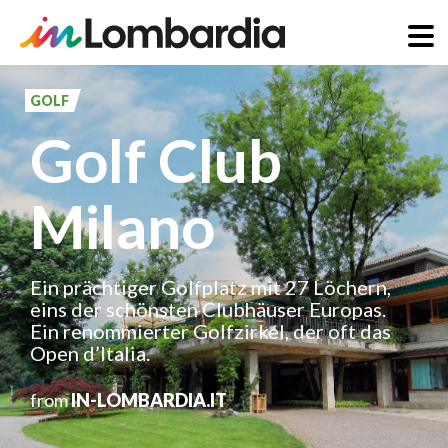
Direkt
zum
GOLF
Inhalt
Golf Club
Milano
Ein prächtiger Golfplatz mit 27 Löchern,
eins der schönsten Clubhäuser Europas.
Ein renommierter Golfzirkel, der oft das
Open d’Italia.
from
IN-LOMBARDIA.IT