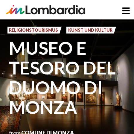
Direkt
zum
RELIGIONSTOURISMUS
KUNST UND KULTUR
Inhalt
MUSEO E
TESORO DEL
DUOMO DI
MONZA
from
COMUNE DI MONZA