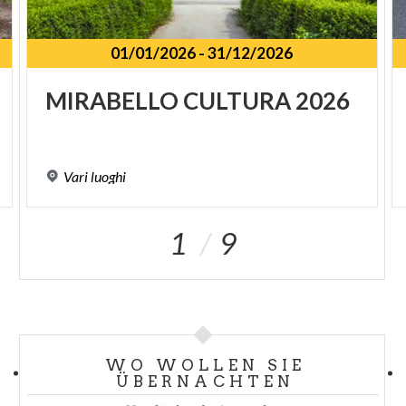
01/01/2026
-
31/12/2026
SPUNKT
MIRABELLO
CULTURA
2026
Vari
luoghi
1
9
WO WOLLEN SIE
ÜBERNACHTEN