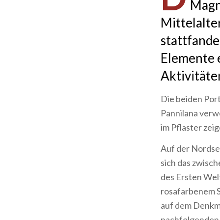
Magn
Mittelalte
stattfande
Elemente e
Aktivitäte
Die beiden Port
Pannilana verwe
im Pflaster zei
Auf der Nordsei
sich das zwisc
des Ersten Welt
rosafarbenem S
auf dem Denkma
nachfolgenden 