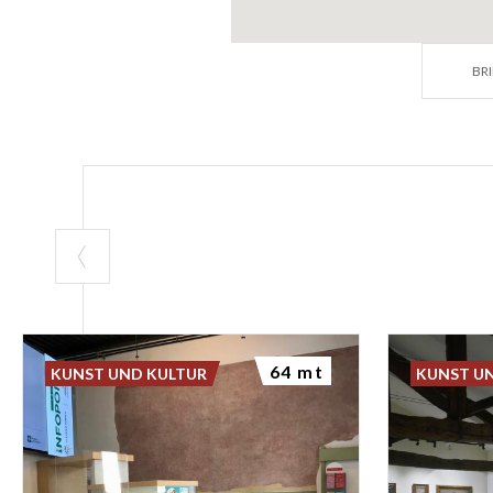
BR
64 mt
KUNST UND KULTUR
KUNST U