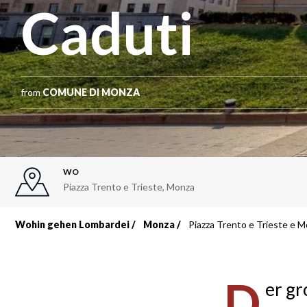
Caduti
from
COMUNE DI MONZA
WO
Piazza Trento e Trieste
,
Monza
Wohin gehen Lombardei
Monza
Piazza Trento e Trieste e 
Breadcrumb
D
er gr