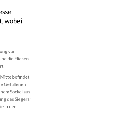
esse
t, wobei
itung von
und die Fliesen
rt.
 Mitte befindet
ie Gefallenen
einem Sockel aus
ng des Siegers;
e in den