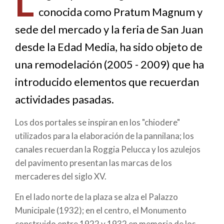
L
conocida como Pratum Magnum y
ayuda
sede del mercado y la feria de San Juan
a
desde la Edad Media, ha sido objeto de
la
una remodelación (2005 - 2009) que ha
navegación
introducido elementos que recuerdan
actividades pasadas.
Los dos portales se inspiran en los "chiodere"
utilizados para la elaboración de la pannilana; los
canales recuerdan la Roggia Pelucca y los azulejos
del pavimento presentan las marcas de los
mercaderes del siglo XV.
En el lado norte de la plaza se alza el Palazzo
Municipale (1932); en el centro, el Monumento
construido entre 1922 y 1932 en memoria de los