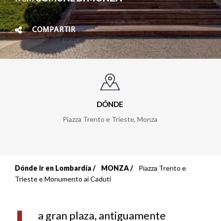
COMPARTIR
DÓNDE
Piazza Trento e Trieste
,
Monza
Dónde ir en Lombardía
MONZA
Piazza Trento e
Sobrescribir
Trieste e Monumento ai Caduti
enlaces
de
a gran plaza, antiguamente