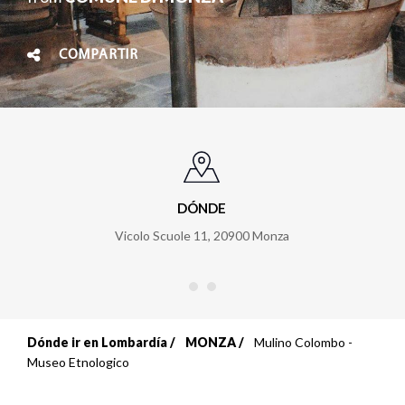
COMPARTIR
DÓNDE
Vicolo Scuole 11
,
20900
Monza
Dónde ir en Lombardía
MONZA
Mulino Colombo -
Sobrescribir
Museo Etnologico
enlaces