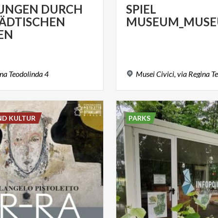
UNGEN DURCH
SPIEL
TÄDTISCHEN
MUSEUM_MUSE
EN
ina
Teodolinda
4
Musei
Civici,
via
Regina
Te
ND KULTUR
PARKS