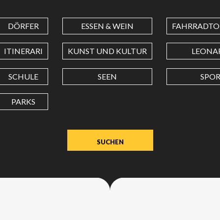
DÖRFER
ESSEN & WEIN
FAHRRADTO
BREITENGRAD
ITINERARI
KUNST UND KULTUR
LEONA
LÄNGENGRAD
SCHULE
SEEN
SPO
PARKS
Wert
in
Dezimalgrad.
Punkt
(.)
als
Dezimalzeichen
verwenden.