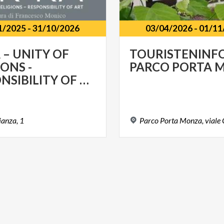
1/2025
-
31/10/2026
03/04/2026
-
01/11
 – UNITY OF
TOURISTENINF
IONS -
PARCO
PORTA
M
RESPONSIBILITY OF ART
ianza,
1
Parco
Porta
Monza,
viale