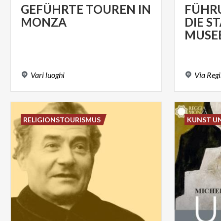
GEFÜHRTE
TOUREN
IN
FÜHR
MONZA
DIE S
MUSE
Vari
luoghi
Via
Reg
RELIGIONSTOURISMUS
KUNST U