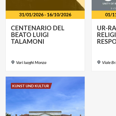
31/01/2026
-
16/10/2026
01/1
CENTENARIO DEL
UR-RA
BEATO LUIGI
RELIG
TALAMONI
Vari
luoghi
Monza
Viale
Br
KUNST UND KULTUR