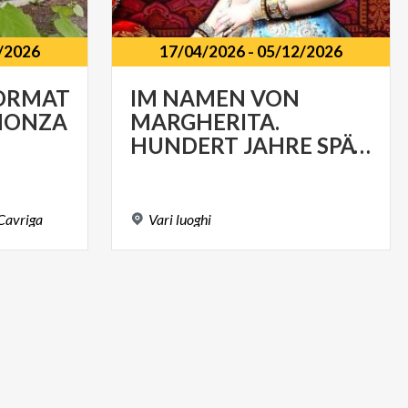
/2026
17/04/2026
-
05/12/2026
ORMATIONSPUNKT
IM NAMEN VON
ONZA
MARGHERITA.
HUNDERT JAHRE SPÄTER (1926-2026)
Cavriga
Vari
luoghi