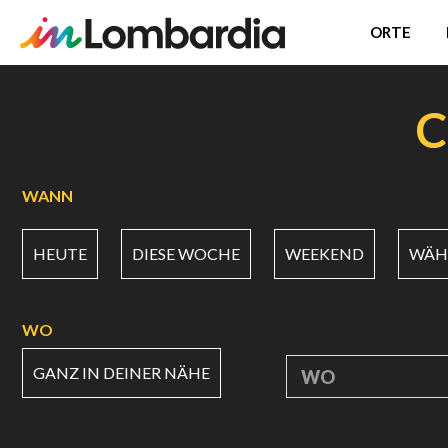
ORTE
Direkt
zum
C
Inhalt
WANN
HEUTE
DIESE WOCHE
WEEKEND
WÄHL
WO
GANZ IN DEINER NÄHE
WO