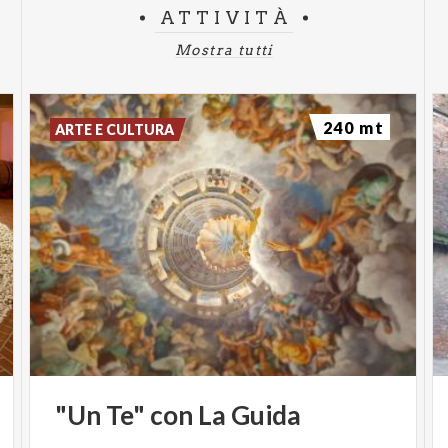
ATTIVITÀ
Mostra tutti
240 mt
ARTE E CULTURA
"Un
Te"
con
La
Guida