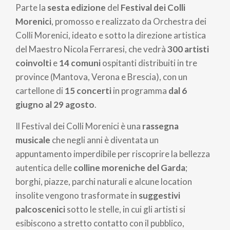
di
Parte la
sesta edizione
del
Festival dei Colli
pane
Morenici
, promosso e realizzato da Orchestra dei
Colli Morenici, ideato e sotto la direzione artistica
del Maestro Nicola Ferraresi, che vedrà
300 artisti
coinvolti
e
14 comuni
ospitanti distribuiti in tre
province (Mantova, Verona e Brescia), con un
cartellone di
15 concerti
in programma
dal 6
giugno al 29 agosto
.
Il Festival dei Colli Morenici
è una
rassegna
musicale
che negli anni è diventata un
appuntamento imperdibile per riscoprire la bellezza
autentica delle
colline moreniche del Garda
;
borghi, piazze, parchi naturali e alcune location
insolite vengono trasformate in
suggestivi
palcoscenici
sotto le stelle, in cui gli artisti si
esibiscono a stretto contatto con il pubblico,