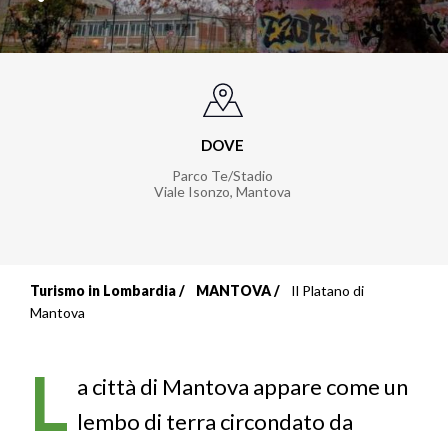
DOVE
Parco Te/Stadio
Viale Isonzo
,
Mantova
Turismo in Lombardia
MANTOVA
Il Platano di
Briciole
Mantova
di
L
pane
a città di Mantova appare come un
lembo di terra circondato da