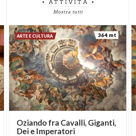
ATTIVITÀ
Mostra tutti
364 mt
ARTE E CULTURA
Oziando
fra
Cavalli,
Giganti,
Dei
e
Imperatori