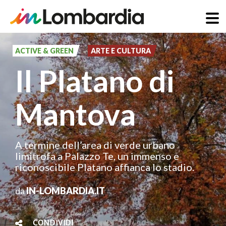
Salta
al
ACTIVE & GREEN
ARTE E CULTURA
contenuto
Il Platano di
principale
Mantova
A termine dell’area di verde urbano
limitrofa a Palazzo Te, un immenso e
riconoscibile Platano affianca lo stadio.
da
IN-LOMBARDIA.IT
CONDIVIDI