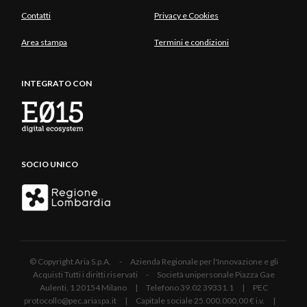
Contatti
Privacy e Cookies
Area stampa
Termini e condizioni
INTEGRATO CON
SOCIO UNICO
© Copyright Aria S.p.A. - Azienda Regionale per l'Innovazione e gli
Acquisti Tutti i diritti riservati - Società unipersonale Piazza Gae
Aulenti, 1 20154 Milano | Telefono 39.02 39331.1 | PEC
protocollo@pec.ariaspa.it | Capitale sociale 25.000.000,00 € i.v. |