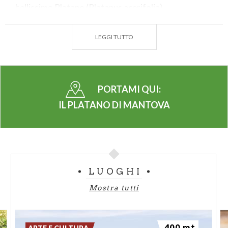
bellissimo Platano (Platanus acerifolia).
Dopo essere cresciuto per decenni in una posizione
LEGGI TUTTO
isolata e lontana da edifici, si ritrova oggi dietro la
curva dell’impianto sportivo intitolato a Danilo
Martelli (calciatore del Grande Torino deceduto
nella tragedia di Superga). Il possente albero, che si
PORTAMI QUI:
spinge fino a 35 metri d’altezza, presenta una
IL PLATANO DI MANTOVA
voluminosa e rigogliosa chioma. Il fusto, che, come
tipico della specie, tende al bianco nelle parti
superiori, ha una circonferenza superiore ai 5 metri
(diametro 165 cm). L’enorme Platano è un elemento
arboreo che caratterizza, da un punto di vista
LUOGHI
paesaggistico, quell’area urbana; è infatti l’albero
Mostra tutti
più conosciuto di Mantova.
Monumento verde liberamente visitabile.
400 mt