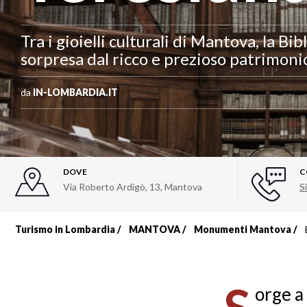
Tra i gioielli culturali di Mantova, la B
sorpresa dal ricco e prezioso patrimonio
da
IN-LOMBARDIA.IT
DOVE
C
Via Roberto Ardigò, 13
,
Mantova
Si
Turismo in Lombardia
MANTOVA
Monumenti Mantova
Briciole
di
orge a 
pane