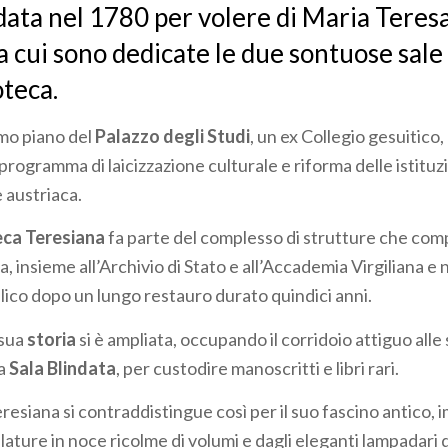
data nel 1780 per volere di Maria Teres
 a cui sono dedicate le due sontuose sale
oteca.
mo piano del
Palazzo degli Studi
, un ex Collegio gesuitico,
rogramma di laicizzazione culturale e riforma delle istituz
e austriaca.
eca Teresiana
fa parte del complesso di strutture che com
, insieme all’Archivio di Stato e all’Accademia Virgiliana e 
blico dopo un lungo restauro durato quindici anni.
 sua
storia
si è ampliata, occupando il corridoio attiguo alle
na
Sala Blindata
, per custodire manoscritti e libri rari.
resiana si contraddistingue così per il suo fascino antico, 
alature in noce ricolme di volumi e dagli eleganti lampadari d