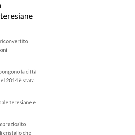
a
 teresiane
 riconvertito
ioni
pongono la città
nel 2014 è stata
 sale teresiane e
impreziosito
i cristallo che