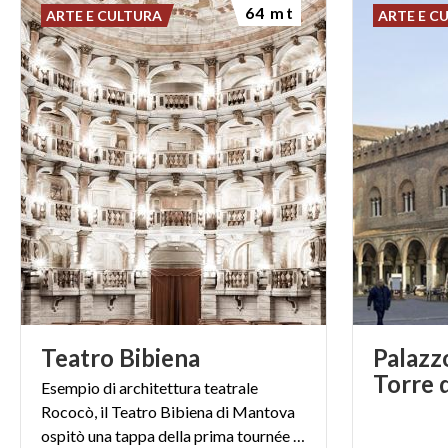
64 mt
ARTE E CULTURA
ARTE E C
Teatro
Bibiena
Palazz
Torre 
Esempio di architettura teatrale
Rococò, il Teatro Bibiena di Mantova
ospitò una tappa della prima tournée italiana di Mozart