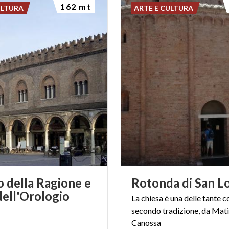
162 mt
ULTURA
ARTE E CULTURA
o della Ragione e
Rotonda
di
San
L
dell'Orologio
La chiesa è una delle tante c
secondo tradizione, da Mati
Canossa