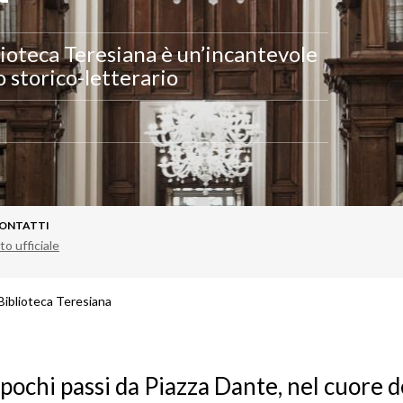
iblioteca Teresiana è un’incantevole
 storico-letterario
ONTATTI
to ufficiale
Biblioteca Teresiana
pochi passi da Piazza Dante, nel cuore de