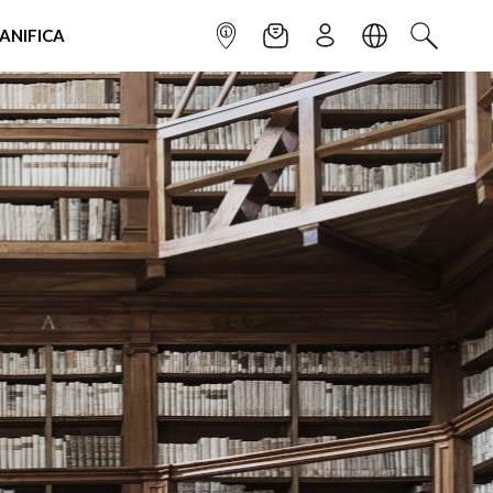
IANIFICA
INFOPOINT
NEWSLETTER
ISCRIVITI
LINGUA
CERCA