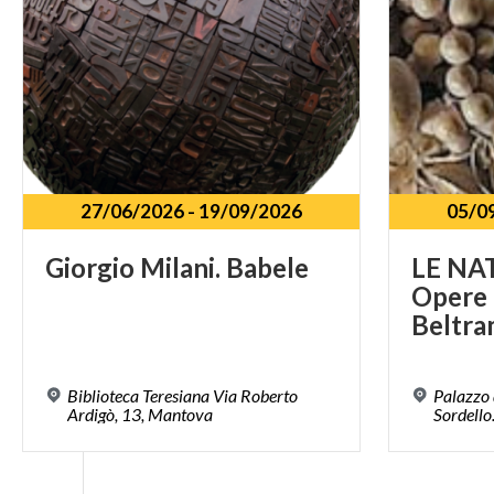
27/06/2026
-
19/09/2026
05/0
Giorgio
Milani.
Babele
LE NA
Opere d
Beltra
Biblioteca Teresiana Via Roberto
Palazzo 
Ardigò, 13, Mantova
Sordell