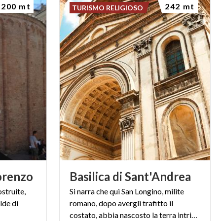
200 mt
242 mt
TURISMO RELIGIOSO
orenzo
Basilica
di
Sant'Andrea
ostruite,
Si narra che qui San Longino, milite
lde di
romano, dopo avergli trafitto il
costato, abbia nascosto la terra intrisa del sangue di Cristo