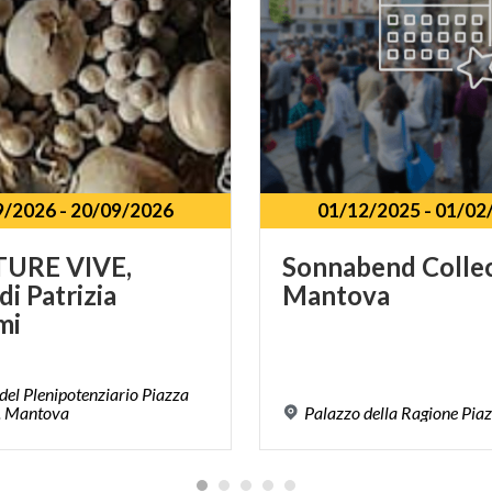
9/2026
-
20/09/2026
01/12/2025
-
01/02
TURE VIVE,
Sonnabend
Colle
i Patrizia
Mantova
mi
del Plenipotenziario Piazza
o. Mantova
Palazzo
della
Ragione
Pia