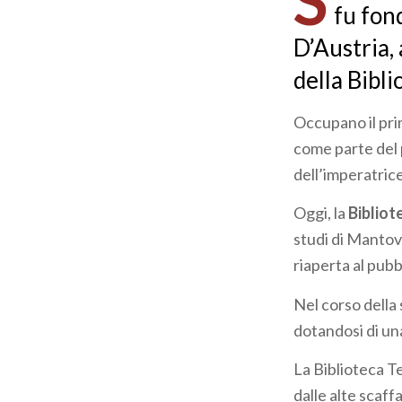
S
fu fon
D’Austria,
della Bibli
Occupano il pri
come parte del p
dell’imperatric
Oggi, la
Bibliot
studi di Mantova
riaperta al pub
Nel corso della
dotandosi di u
La Biblioteca Te
dalle alte scaff