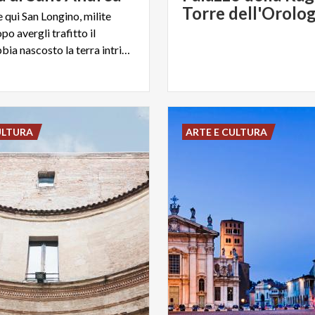
Torre dell'Orolog
e qui San Longino, milite
o avergli trafitto il
costato, abbia nascosto la terra intrisa del sangue di Cristo
ULTURA
ARTE E CULTURA