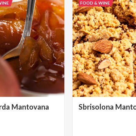
WINE
FOOD & WINE
rda
Mantovana
Sbrisolona
Manto