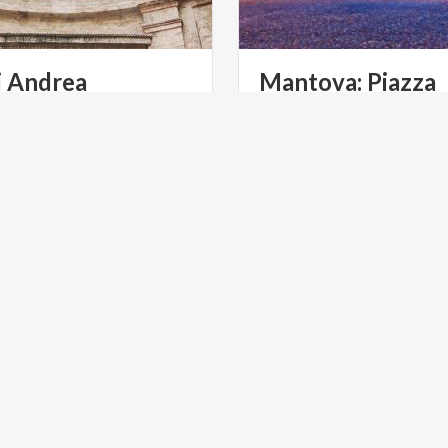
i Andrea
Mantova: Piazza
gna
Sordello
la genialità dell’artista, la
Un tempo Piazza San Pietro,
antegna a Mantova brilla
non solo il sagrato della Ca
a di forme e proporzioni
ULTURA
ARTE E CULTURA