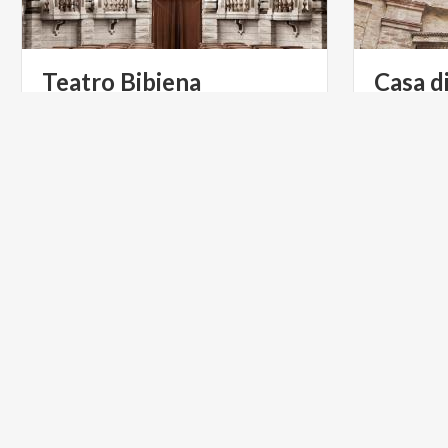
Teatro
Bibiena
Casa d
Mante
Esempio di architettura teatrale
Rococò, il Teatro Bibiena di Mantova
Emblema del
ospitò una tappa della prima tournée italiana di Mozart
casa del M
per armoni
ARTE E CULTURA
ARTE E C