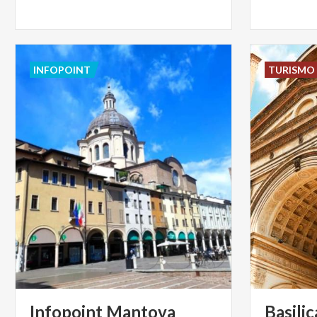
INFOPOINT
TURISMO 
Infopoint
Mantova
Basilic