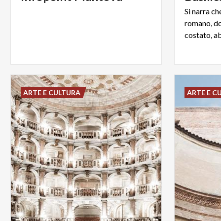
Si narra ch
romano, dop
ARTE E CULTURA
ARTE E C