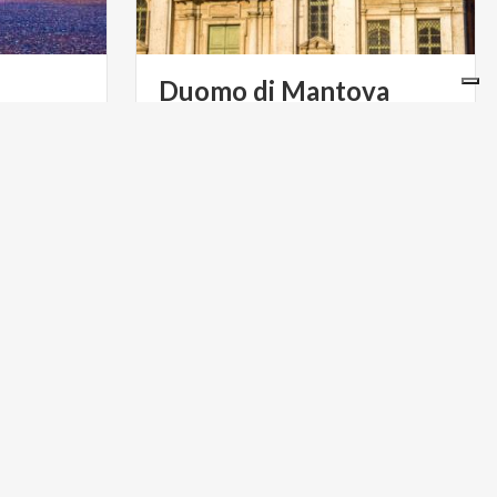
Duomo
di
Mantova
Il Duomo di Mantova ha una storia
antichissima: alcune cronache fanno
 costituiva
risalire la sua fondazione al 313 d.C.
ttedrale, ma
anche il palcoscenico del potere dei Gonzaga.
ARTE E CULTURA