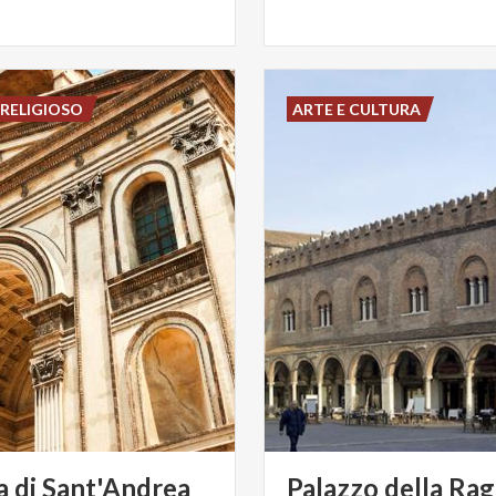
RELIGIOSO
ARTE E CULTURA
a
di
Sant'Andrea
Palazzo della Rag