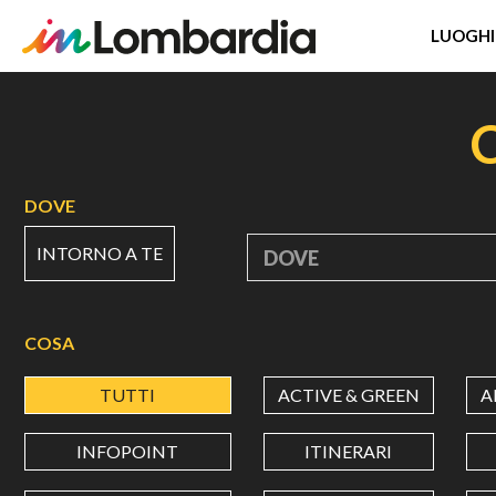
LUOGHI
Salta
al
contenuto
principale
DOVE
INTORNO A TE
DOVE
COSA
TUTTI
ACTIVE & GREEN
A
INFOPOINT
ITINERARI