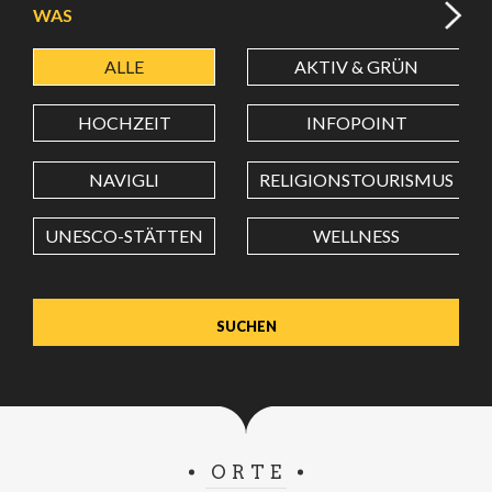
WAS
ALLE
AKTIV & GRÜN
BREITENGRAD
HOCHZEIT
INFOPOINT
LÄNGENGRAD
NAVIGLI
RELIGIONSTOURISMUS
UNESCO-STÄTTEN
WELLNESS
Wert in Dezimalgrad. Punkt (.) als Dezimalzeichen
verwenden.
ORTE